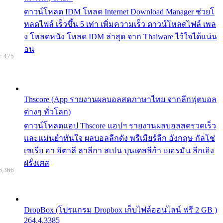
ดาวน์โหลด IDM โหลด Internet Download Manager ช่วยโ
หลดไฟล์ เร็วขึ้น 5 เท่า เพิ่มความเร็ว ดาวน์โหลดไฟล์ เพล
ง โหลดหนัง โหลด IDM ล่าสุด จาก Thaiware ไว้ใจได้แน่น
อน
: 475
Thscore (App รายงานผลบอลสดภาษาไทย จากลีกฟุตบอล
ต่างๆ ทั่วโลก)
ดาวน์โหลดแอป Thscore แอปฯ รายงานผลบอลสดรวดเร็ว
และแม่นยำทันใจ ผลบอลลีกดัง พรีเมียร์ลีก อังกฤษ กัลโช่
เซเรีย อา อิตาลี ลาลีกา สเปน บุนเดสลีก้า เยอรมัน ลีกเอิง
ฝรั่งเศส
6,366
DropBox (โปรแกรม Dropbox เก็บไฟล์ออนไลน์ ฟรี 2 GB )
264.4.3385