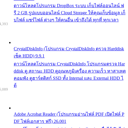
ดาวน์โหลดโปรแกรม DropBox ระบบ เก็บไฟล์ออนไลน์ ฟ
รี 2 GB รูปแบบออนไลน์ Cloud Storage ให้คุณเก็บข้อมูล เก็
บไฟล์ แชร์ไฟล์ ต่างๆ ให้คนอื่น เข้าถึงได้ ทุกที่ ทุกเวลา
4,393
CrystalDiskInfo (โปรแกรม CrystalDiskInfo ตรวจ Harddisk
เช็ค HDD) 9.9.1
ดาวน์โหลดโปรแกรม CrystalDiskInfo โปรแกรมตรวจ Har
ddisk ดู สถานะ HDD ดูอุณหภูมิเครื่อง ความเร็ว หาสาเหต
คอมพัง ดูฮาร์ดดิสก์ SSD ทั้ง Internal และ External HDD ไ
ด้
5,089
Adobe Acrobat Reader (โปรแกรมอ่านไฟล์ PDF เปิดไฟล์ P
DF ไฟล์เอกสาร ฟรี) 26.001