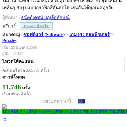
ในตำนานที่เอาไว้ฝึกสมอง จับคู่ตัวอักษรให้ได้มากที่สุด เล่นกัน
เพลินๆ กับรูปแบบกราฟิกสีสันสดใส เล่นกันได้ทุกเพศทุกวัย
ผู้พัฒนา :
ธนัตถ์เดชน์ บุญลือลักษณ์
ฟรีแวร์
Freeware คืออะไร ?
หมวดหมู่ :
ซอฟต์แวร์ (Software)
>
เกม PC คอมพิวเตอร์
>
Puzzles
เมื่อ : 23 มีนาคม 2558
ผู้ชม : 67,857
โหวตให้คะแนน
คะแนนโหวต 3.05 (37 ครั้ง)
ดาวน์โหลด
11,746
ครั้ง
(สัปดาห์ก่อน 2 ครั้ง)
แชร์บทความนี้ :
0
»