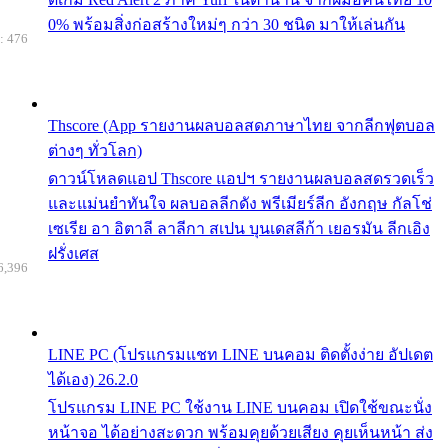
0% พร้อมสิ่งก่อสร้างใหม่ๆ กว่า 30 ชนิด มาให้เล่นกัน
: 476
Thscore (App รายงานผลบอลสดภาษาไทย จากลีกฟุตบอล
ต่างๆ ทั่วโลก)
ดาวน์โหลดแอป Thscore แอปฯ รายงานผลบอลสดรวดเร็ว
และแม่นยำทันใจ ผลบอลลีกดัง พรีเมียร์ลีก อังกฤษ กัลโช่
เซเรีย อา อิตาลี ลาลีกา สเปน บุนเดสลีก้า เยอรมัน ลีกเอิง
ฝรั่งเศส
6,396
LINE PC (โปรแกรมแชท LINE บนคอม ติดตั้งง่าย อัปเดต
ได้เอง) 26.2.0
โปรแกรม LINE PC ใช้งาน LINE บนคอม เปิดใช้ขณะนั่ง
หน้าจอ ได้อย่างสะดวก พร้อมคุยด้วยเสียง คุยเห็นหน้า ส่ง