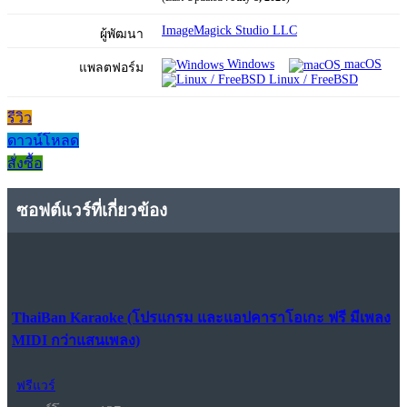
ImageMagick Studio LLC
ผู้พัฒนา
Windows
macOS
แพลตฟอร์ม
Linux / FreeBSD
รีวิว
ดาวน์โหลด
สั่งซื้อ
ซอฟต์แวร์ที่เกี่ยวข้อง
ThaiBan Karaoke (โปรแกรม และแอปคาราโอเกะ ฟรี มีเพลง
MIDI กว่าแสนเพลง)
ฟรีแวร์