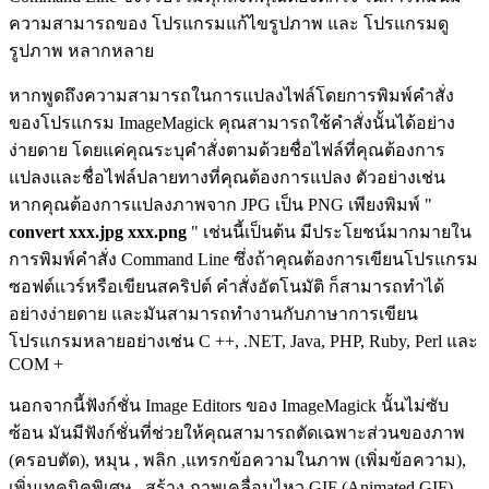
ความสามารถของ โปรแกรมแก้ไขรูปภาพ และ โปรแกรมดู
รูปภาพ หลากหลาย
หากพูดถึงความสามารถในการแปลงไฟล์โดยการพิมพ์คำสั่ง
ของโปรแกรม ImageMagick คุณสามารถใช้คำสั่งนั้นได้อย่าง
ง่ายดาย โดยแค่คุณระบุคำสั่งตามด้วยชื่อไฟล์ที่คุณต้องการ
แปลงและชื่อไฟล์ปลายทางที่คุณต้องการแปลง ตัวอย่างเช่น
หากคุณต้องการแปลงภาพจาก JPG เป็น PNG เพียงพิมพ์ "
convert xxx.jpg xxx.png
" เช่นนี้เป็นต้น มีประโยชน์มากมายใน
การพิมพ์คำสั่ง Command Line ซึ่งถ้าคุณต้องการเขียนโปรแกรม
ซอฟต์แวร์หรือเขียนสคริปต์ คำสั่งอัตโนมัติ ก็สามารถทำได้
อย่างง่ายดาย และมันสามารถทำงานกับภาษาการเขียน
โปรแกรมหลายอย่างเช่น C ++, .NET, Java, PHP, Ruby, Perl และ
COM +
นอกจากนี้ฟังก์ชั่น Image Editors ของ ImageMagick นั้นไม่ซับ
ซ้อน มันมีฟังก์ชั่นที่ช่วยให้คุณสามารถตัดเฉพาะส่วนของภาพ
(ครอบตัด), หมุน , พลิก ,แทรกข้อความในภาพ (เพิ่มข้อความ),
เพิ่มเทคนิคพิเศษ , สร้าง ภาพเคลื่อนไหว GIF (Animated GIF)