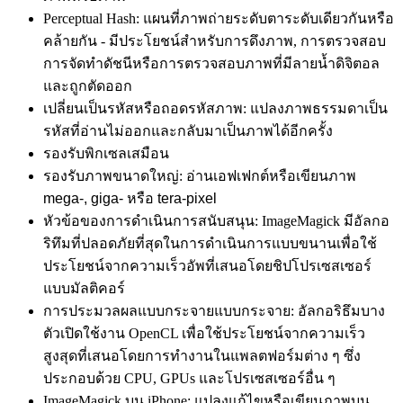
Perceptual Hash: แผนที่ภาพถ่ายระดับตาระดับเดียวกันหรือ
คล้ายกัน - มีประโยชน์สำหรับการดึงภาพ, การตรวจสอบ
การจัดทำดัชนีหรือการตรวจสอบภาพที่มีลายน้ำดิจิตอล
และถูกตัดออก
เปลี่ยนเป็นรหัสหรือถอดรหัสภาพ: แปลงภาพธรรมดาเป็น
รหัสที่อ่านไม่ออกและกลับมาเป็นภาพได้อีกครั้ง
รองรับพิกเซลเสมือน
รองรับภาพขนาดใหญ่: อ่านเอฟเฟกต์หรือเขียนภาพ
mega-, giga- หรือ tera-pixel
หัวข้อของการดำเนินการสนับสนุน: ImageMagick มีอัลกอ
ริทึมที่ปลอดภัยที่สุดในการดำเนินการแบบขนานเพื่อใช้
ประโยชน์จากความเร็วอัพที่เสนอโดยชิปโปรเซสเซอร์
แบบมัลติคอร์
การประมวลผลแบบกระจายแบบกระจาย: อัลกอริธึมบาง
ตัวเปิดใช้งาน OpenCL เพื่อใช้ประโยชน์จากความเร็ว
สูงสุดที่เสนอโดยการทำงานในแพลตฟอร์มต่าง ๆ ซึ่ง
ประกอบด้วย CPU, GPUs และโปรเซสเซอร์อื่น ๆ
ImageMagick บน iPhone: แปลงแก้ไขหรือเขียนภาพบน