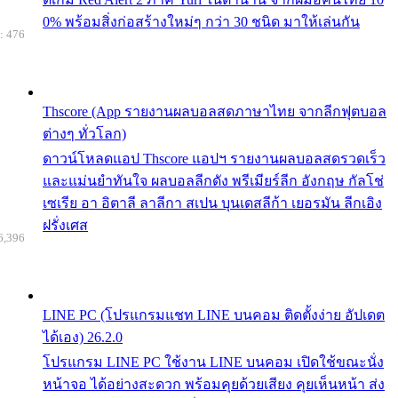
0% พร้อมสิ่งก่อสร้างใหม่ๆ กว่า 30 ชนิด มาให้เล่นกัน
: 476
Thscore (App รายงานผลบอลสดภาษาไทย จากลีกฟุตบอล
ต่างๆ ทั่วโลก)
ดาวน์โหลดแอป Thscore แอปฯ รายงานผลบอลสดรวดเร็ว
และแม่นยำทันใจ ผลบอลลีกดัง พรีเมียร์ลีก อังกฤษ กัลโช่
เซเรีย อา อิตาลี ลาลีกา สเปน บุนเดสลีก้า เยอรมัน ลีกเอิง
ฝรั่งเศส
6,396
LINE PC (โปรแกรมแชท LINE บนคอม ติดตั้งง่าย อัปเดต
ได้เอง) 26.2.0
โปรแกรม LINE PC ใช้งาน LINE บนคอม เปิดใช้ขณะนั่ง
หน้าจอ ได้อย่างสะดวก พร้อมคุยด้วยเสียง คุยเห็นหน้า ส่ง