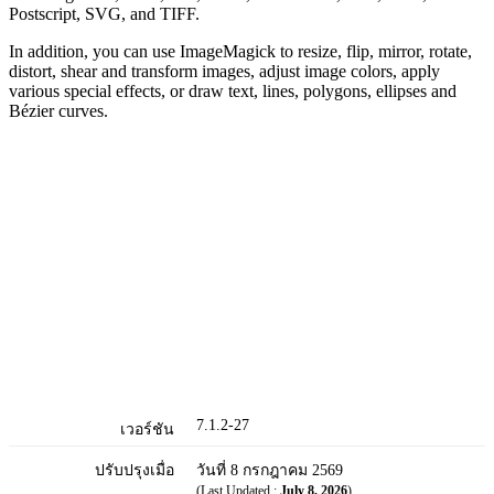
Postscript, SVG, and TIFF.
In addition, you can use ImageMagick to resize, flip, mirror, rotate,
distort, shear and transform images, adjust image colors, apply
various special effects, or draw text, lines, polygons, ellipses and
Bézier curves.
7.1.2-27
เวอร์ชัน
ปรับปรุงเมื่อ
วันที่ 8 กรกฎาคม 2569
(Last Updated :
July 8, 2026
)