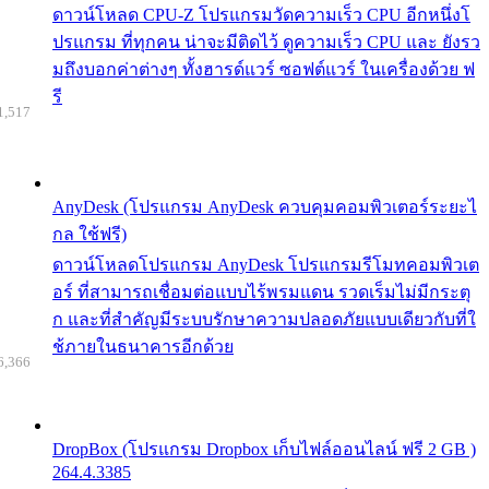
ดาวน์โหลด CPU-Z โปรแกรมวัดความเร็ว CPU อีกหนึ่งโ
ปรแกรม ที่ทุกคน น่าจะมีติดไว้ ดูความเร็ว CPU และ ยังรว
มถึงบอกค่าต่างๆ ทั้งฮารด์แวร์ ซอฟต์แวร์ ในเครื่องด้วย ฟ
รี
1,517
AnyDesk (โปรแกรม AnyDesk ควบคุมคอมพิวเตอร์ระยะไ
กล ใช้ฟรี)
ดาวน์โหลดโปรแกรม AnyDesk โปรแกรมรีโมทคอมพิวเต
อร์ ที่สามารถเชื่อมต่อแบบไร้พรมแดน รวดเร็มไม่มีกระตุ
ก และที่สำคัญมีระบบรักษาความปลอดภัยแบบเดียวกับที่ใ
ช้ภายในธนาคารอีกด้วย
6,366
DropBox (โปรแกรม Dropbox เก็บไฟล์ออนไลน์ ฟรี 2 GB )
264.4.3385