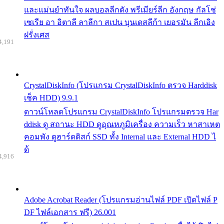
และแม่นยำทันใจ ผลบอลลีกดัง พรีเมียร์ลีก อังกฤษ กัลโช่
เซเรีย อา อิตาลี ลาลีกา สเปน บุนเดสลีก้า เยอรมัน ลีกเอิง
ฝรั่งเศส
4,191
CrystalDiskInfo (โปรแกรม CrystalDiskInfo ตรวจ Harddisk
เช็ค HDD) 9.9.1
ดาวน์โหลดโปรแกรม CrystalDiskInfo โปรแกรมตรวจ Har
ddisk ดู สถานะ HDD ดูอุณหภูมิเครื่อง ความเร็ว หาสาเหต
คอมพัง ดูฮาร์ดดิสก์ SSD ทั้ง Internal และ External HDD ไ
ด้
4,916
Adobe Acrobat Reader (โปรแกรมอ่านไฟล์ PDF เปิดไฟล์ P
DF ไฟล์เอกสาร ฟรี) 26.001