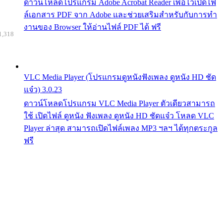
ดาวน์โหลดโปรแกรม Adobe Acrobat Reader เพื่อไว้เปิดไฟ
ล์เอกสาร PDF จาก Adobe และช่วยเสริมสำหรับกับการทำ
งานของ Browser ให้อ่านไฟล์ PDF ได้ ฟรี
1,318
VLC Media Player (โปรแกรมดูหนังฟังเพลง ดูหนัง HD ชัด
แจ๋ว) 3.0.23
ดาวน์โหลดโปรแกรม VLC Media Player ตัวเดียวสามารถ
ใช้ เปิดไฟล์ ดูหนัง ฟังเพลง ดูหนัง HD ชัดแจ๋ว โหลด VLC
Player ล่าสุด สามารถเปิดไฟล์เพลง MP3 ฯลฯ ได้ทุกตระกูล
ฟรี