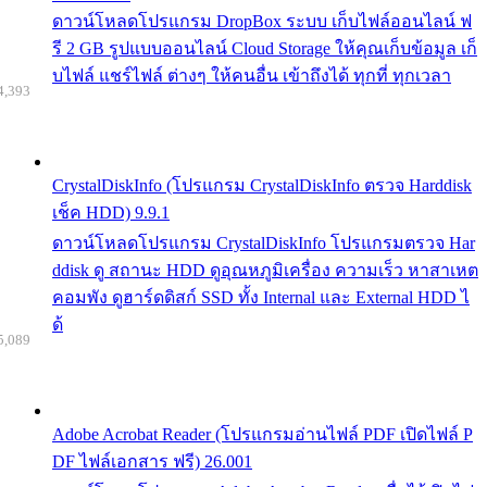
ดาวน์โหลดโปรแกรม DropBox ระบบ เก็บไฟล์ออนไลน์ ฟ
รี 2 GB รูปแบบออนไลน์ Cloud Storage ให้คุณเก็บข้อมูล เก็
บไฟล์ แชร์ไฟล์ ต่างๆ ให้คนอื่น เข้าถึงได้ ทุกที่ ทุกเวลา
4,393
CrystalDiskInfo (โปรแกรม CrystalDiskInfo ตรวจ Harddisk
เช็ค HDD) 9.9.1
ดาวน์โหลดโปรแกรม CrystalDiskInfo โปรแกรมตรวจ Har
ddisk ดู สถานะ HDD ดูอุณหภูมิเครื่อง ความเร็ว หาสาเหต
คอมพัง ดูฮาร์ดดิสก์ SSD ทั้ง Internal และ External HDD ไ
ด้
5,089
Adobe Acrobat Reader (โปรแกรมอ่านไฟล์ PDF เปิดไฟล์ P
DF ไฟล์เอกสาร ฟรี) 26.001