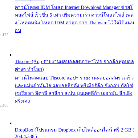
ดาวน์โหลด IDM โหลด Internet Download Manager ช่วยโ
หลดไฟล์ เร็วขึ้น 5 เท่า เพิ่มความเร็ว ดาวน์โหลดไฟล์ เพล
ง โหลดหนัง โหลด IDM ล่าสุด จาก Thaiware ไว้ใจได้แน่น
อน
: 475
Thscore (App รายงานผลบอลสดภาษาไทย จากลีกฟุตบอล
ต่างๆ ทั่วโลก)
ดาวน์โหลดแอป Thscore แอปฯ รายงานผลบอลสดรวดเร็ว
และแม่นยำทันใจ ผลบอลลีกดัง พรีเมียร์ลีก อังกฤษ กัลโช่
เซเรีย อา อิตาลี ลาลีกา สเปน บุนเดสลีก้า เยอรมัน ลีกเอิง
ฝรั่งเศส
6,366
DropBox (โปรแกรม Dropbox เก็บไฟล์ออนไลน์ ฟรี 2 GB )
264.4.3385