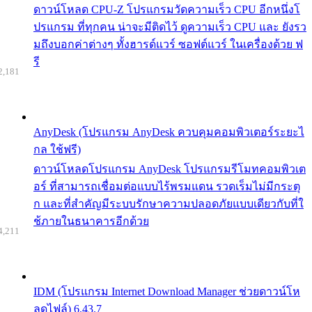
ดาวน์โหลด CPU-Z โปรแกรมวัดความเร็ว CPU อีกหนึ่งโ
ปรแกรม ที่ทุกคน น่าจะมีติดไว้ ดูความเร็ว CPU และ ยังรว
มถึงบอกค่าต่างๆ ทั้งฮารด์แวร์ ซอฟต์แวร์ ในเครื่องด้วย ฟ
รี
2,181
AnyDesk (โปรแกรม AnyDesk ควบคุมคอมพิวเตอร์ระยะไ
กล ใช้ฟรี)
ดาวน์โหลดโปรแกรม AnyDesk โปรแกรมรีโมทคอมพิวเต
อร์ ที่สามารถเชื่อมต่อแบบไร้พรมแดน รวดเร็มไม่มีกระตุ
ก และที่สำคัญมีระบบรักษาความปลอดภัยแบบเดียวกับที่ใ
ช้ภายในธนาคารอีกด้วย
4,211
IDM (โปรแกรม Internet Download Manager ช่วยดาวน์โห
ลดไฟล์) 6.43.7