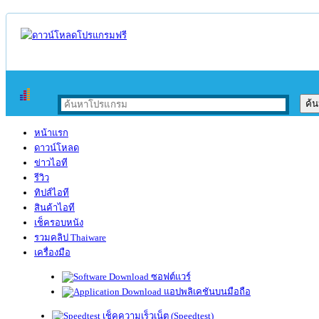
หน้าแรก
ดาวน์โหลด
ข่าวไอที
รีวิว
ทิปส์ไอที
สินค้าไอที
เช็ครอบหนัง
รวมคลิป Thaiware
เครื่องมือ
ซอฟต์แวร์
แอปพลิเคชันบนมือถือ
เช็คความเร็วเน็ต (Speedtest)