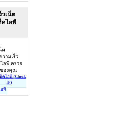
็วเน็ต
ช็คไอพี
น็ต
บความเร็ว
คไอพี ตรวจ
ีของคุณ
ไอพี