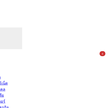
4
ด
์เน็ต
คคล
ดีย
อร์
ุรกิจ