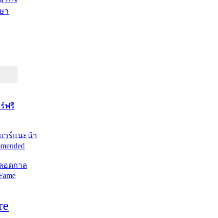
ษา
์ฟรี
แวร์แนะนำ
mended
ตลอดกาล
 Fame
re