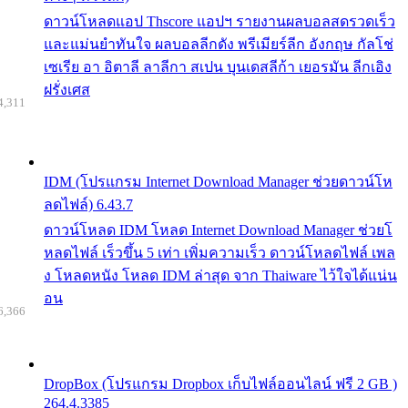
ดาวน์โหลดแอป Thscore แอปฯ รายงานผลบอลสดรวดเร็ว
และแม่นยำทันใจ ผลบอลลีกดัง พรีเมียร์ลีก อังกฤษ กัลโช่
เซเรีย อา อิตาลี ลาลีกา สเปน บุนเดสลีก้า เยอรมัน ลีกเอิง
ฝรั่งเศส
4,311
IDM (โปรแกรม Internet Download Manager ช่วยดาวน์โห
ลดไฟล์) 6.43.7
ดาวน์โหลด IDM โหลด Internet Download Manager ช่วยโ
หลดไฟล์ เร็วขึ้น 5 เท่า เพิ่มความเร็ว ดาวน์โหลดไฟล์ เพล
ง โหลดหนัง โหลด IDM ล่าสุด จาก Thaiware ไว้ใจได้แน่น
อน
6,366
DropBox (โปรแกรม Dropbox เก็บไฟล์ออนไลน์ ฟรี 2 GB )
264.4.3385