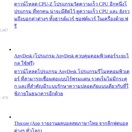
ดาวน์โหลด CPU-Z โปรแกรมวัดความเร็ว CPU อีกหนึ่งโ
ปรแกรม ที่ทุกคน น่าจะมีติดไว้ ดูความเร็ว CPU และ ยังรว
มถึงบอกค่าต่างๆ ทั้งฮารด์แวร์ ซอฟต์แวร์ ในเครื่องด้วย ฟ
รี
2,487
AnyDesk (โปรแกรม AnyDesk ควบคุมคอมพิวเตอร์ระยะไ
กล ใช้ฟรี)
ดาวน์โหลดโปรแกรม AnyDesk โปรแกรมรีโมทคอมพิวเต
อร์ ที่สามารถเชื่อมต่อแบบไร้พรมแดน รวดเร็มไม่มีกระตุ
ก และที่สำคัญมีระบบรักษาความปลอดภัยแบบเดียวกับที่ใ
ช้ภายในธนาคารอีกด้วย
: 476
Thscore (App รายงานผลบอลสดภาษาไทย จากลีกฟุตบอล
ต่างๆ ทั่วโลก)