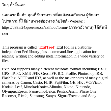
ใดๆ ทั้งสิ้นเลย
นอกจากนี้แล้ว คุณก็ยังสามารถที่จะ ติดต่อกับทาง ผู้พัฒนา
โปรแกรมนี้ได้ผ่านทางช่องทางเว็บไซต์ (Website) :
https://u88.n24.queensu.ca/exiftool/forum/ (ภาษาอังกฤษ) ได้ทันที
เลย
This program is called "
ExifTool
" ExifTool is a platform-
independent Perl library plus a command-line application for
reading, writing and editing meta information in a wide variety of
files.
ExifTool supports many different metadata formats including EXIF,
GPS, IPTC, XMP, JFIF, GeoTIFF, ICC Profile, Photoshop IRB,
FlashPix, AFCP and ID3, as well as the maker notes of many digital
cameras by Canon, Casio, FLIR, FujiFilm, GE, HP, JVC/Victor,
Kodak, Leaf, Minolta/Konica-Minolta, Nikon, Nintendo,
Olympus/Epson, Panasonic/Leica, Pentax/Asahi, Phase One,
Reconyx, Ricoh, Samsung, Sanyo, Sigma/Foveon and Sony.