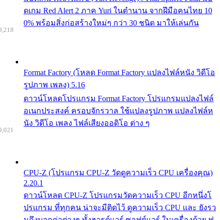
ดเกม Red Alert 2 ภาค Yuri ในตำนาน จากฝีมือคนไทย 10
0% พร้อมสิ่งก่อสร้างใหม่ๆ กว่า 30 ชนิด มาให้เล่นกัน
9,218
Format Factory (โหลด Format Factory แปลงไฟล์หนัง วิดีโอ
รูปภาพ เพลง) 5.16
ดาวน์โหลดโปรแกรม Format Factory โปรแกรมแปลงไฟล์
อเนกประสงค์ ครอบจักรวาล ใช้แปลงรูปภาพ แปลงไฟล์ห
นัง วิดีโอ เพลง ไฟล์เสียงออดิโอ ต่าง ๆ
9,021
CPU-Z (โปรแกรม CPU-Z วัดดูความเร็ว CPU เครื่องคุณ)
2.20.1
ดาวน์โหลด CPU-Z โปรแกรมวัดความเร็ว CPU อีกหนึ่งโ
ปรแกรม ที่ทุกคน น่าจะมีติดไว้ ดูความเร็ว CPU และ ยังรว
มถึงบอกค่าต่างๆ ทั้งฮารด์แวร์ ซอฟต์แวร์ ในเครื่องด้วย ฟ