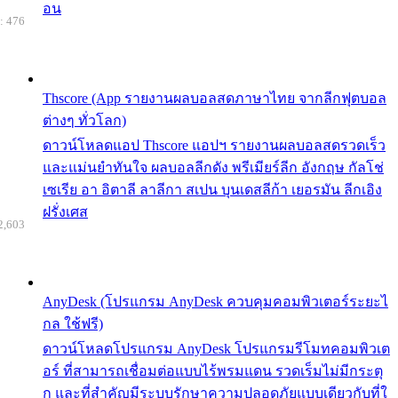
อน
: 476
Thscore (App รายงานผลบอลสดภาษาไทย จากลีกฟุตบอล
ต่างๆ ทั่วโลก)
ดาวน์โหลดแอป Thscore แอปฯ รายงานผลบอลสดรวดเร็ว
และแม่นยำทันใจ ผลบอลลีกดัง พรีเมียร์ลีก อังกฤษ กัลโช่
เซเรีย อา อิตาลี ลาลีกา สเปน บุนเดสลีก้า เยอรมัน ลีกเอิง
ฝรั่งเศส
2,603
AnyDesk (โปรแกรม AnyDesk ควบคุมคอมพิวเตอร์ระยะไ
กล ใช้ฟรี)
ดาวน์โหลดโปรแกรม AnyDesk โปรแกรมรีโมทคอมพิวเต
อร์ ที่สามารถเชื่อมต่อแบบไร้พรมแดน รวดเร็มไม่มีกระตุ
ก และที่สำคัญมีระบบรักษาความปลอดภัยแบบเดียวกับที่ใ