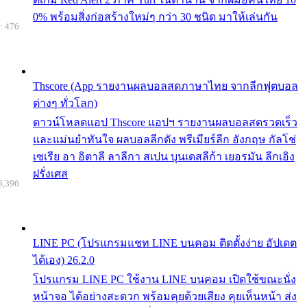
0% พร้อมสิ่งก่อสร้างใหม่ๆ กว่า 30 ชนิด มาให้เล่นกัน
: 476
Thscore (App รายงานผลบอลสดภาษาไทย จากลีกฟุตบอล
ต่างๆ ทั่วโลก)
ดาวน์โหลดแอป Thscore แอปฯ รายงานผลบอลสดรวดเร็ว
และแม่นยำทันใจ ผลบอลลีกดัง พรีเมียร์ลีก อังกฤษ กัลโช่
เซเรีย อา อิตาลี ลาลีกา สเปน บุนเดสลีก้า เยอรมัน ลีกเอิง
ฝรั่งเศส
6,396
LINE PC (โปรแกรมแชท LINE บนคอม ติดตั้งง่าย อัปเดต
ได้เอง) 26.2.0
โปรแกรม LINE PC ใช้งาน LINE บนคอม เปิดใช้ขณะนั่ง
หน้าจอ ได้อย่างสะดวก พร้อมคุยด้วยเสียง คุยเห็นหน้า ส่ง