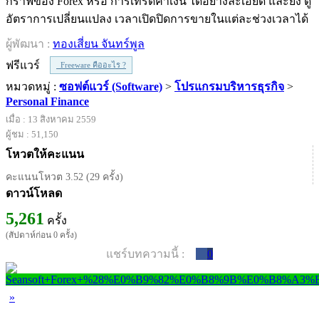
กราฟของ Forex หรือ การเทรดค่าเงิน ได้อย่างละเอียด และยัง ดู
อัตราการเปลี่ยนแปลง เวลาเปิดปิดการขายในแต่ละช่วงเวลาได้
ผู้พัฒนา :
ทองเสี่ยน จันทร์พูล
ฟรีแวร์
Freeware คืออะไร ?
หมวดหมู่ :
ซอฟต์แวร์ (Software)
>
โปรแกรมบริหารธุรกิจ
>
Personal Finance
เมื่อ : 13 สิงหาคม 2559
ผู้ชม : 51,150
โหวตให้คะแนน
คะแนนโหวต 3.52 (29 ครั้ง)
ดาวน์โหลด
5,261
ครั้ง
(สัปดาห์ก่อน 0 ครั้ง)
แชร์บทความนี้ :
0
»