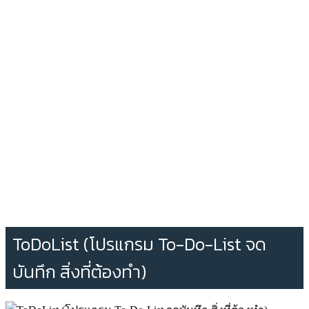
ToDoList (โปรแกรม To-Do-List จด
บันทึก สิ่งที่ต้องทำ)