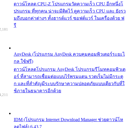
ดาวน์โหลด CPU-Z โปรแกรมวัดความเร็ว CPU อีกหนึ่งโ
ปรแกรม ที่ทุกคน น่าจะมีติดไว้ ดูความเร็ว CPU และ ยังรว
มถึงบอกค่าต่างๆ ทั้งฮารด์แวร์ ซอฟต์แวร์ ในเครื่องด้วย ฟ
รี
2,181
AnyDesk (โปรแกรม AnyDesk ควบคุมคอมพิวเตอร์ระยะไ
กล ใช้ฟรี)
ดาวน์โหลดโปรแกรม AnyDesk โปรแกรมรีโมทคอมพิวเต
อร์ ที่สามารถเชื่อมต่อแบบไร้พรมแดน รวดเร็มไม่มีกระตุ
ก และที่สำคัญมีระบบรักษาความปลอดภัยแบบเดียวกับที่ใ
ช้ภายในธนาคารอีกด้วย
4,211
IDM (โปรแกรม Internet Download Manager ช่วยดาวน์โห
ลดไฟล์) 6.43.7