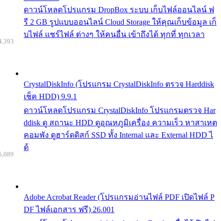
ดาวน์โหลดโปรแกรม DropBox ระบบ เก็บไฟล์ออนไลน์ ฟ
รี 2 GB รูปแบบออนไลน์ Cloud Storage ให้คุณเก็บข้อมูล เก็
บไฟล์ แชร์ไฟล์ ต่างๆ ให้คนอื่น เข้าถึงได้ ทุกที่ ทุกเวลา
4,393
CrystalDiskInfo (โปรแกรม CrystalDiskInfo ตรวจ Harddisk
เช็ค HDD) 9.9.1
ดาวน์โหลดโปรแกรม CrystalDiskInfo โปรแกรมตรวจ Har
ddisk ดู สถานะ HDD ดูอุณหภูมิเครื่อง ความเร็ว หาสาเหต
คอมพัง ดูฮาร์ดดิสก์ SSD ทั้ง Internal และ External HDD ไ
ด้
5,089
Adobe Acrobat Reader (โปรแกรมอ่านไฟล์ PDF เปิดไฟล์ P
DF ไฟล์เอกสาร ฟรี) 26.001