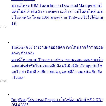
ดาวน์โหลด IDM โหลด Internet Download Manager ช่วยโ
หลดไฟล์ เร็วขึ้น 5 เท่า เพิ่มความเร็ว ดาวน์โหลดไฟล์ เพล
ง โหลดหนัง โหลด IDM ล่าสุด จาก Thaiware ไว้ใจได้แน่น
อน
: 475
Thscore (App รายงานผลบอลสดภาษาไทย จากลีกฟุตบอล
ต่างๆ ทั่วโลก)
ดาวน์โหลดแอป Thscore แอปฯ รายงานผลบอลสดรวดเร็ว
และแม่นยำทันใจ ผลบอลลีกดัง พรีเมียร์ลีก อังกฤษ กัลโช่
เซเรีย อา อิตาลี ลาลีกา สเปน บุนเดสลีก้า เยอรมัน ลีกเอิง
ฝรั่งเศส
6,366
DropBox (โปรแกรม Dropbox เก็บไฟล์ออนไลน์ ฟรี 2 GB )
264.4.3385