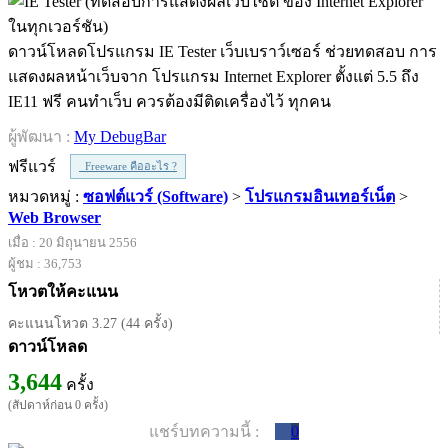
ดาวน์โหลดโปรแกรม IE Tester เว็บเบราว์เซอร์ ช่วยทดสอบ การ
แสดงผลหน้าเว็บจาก โปรแกรม Internet Explorer ตั้งแต่ 5.5 ถึง
IE11 ฟรี คนทำเว็บ ควรต้องมีติดเครื่องไว้ ทุกคน
ผู้พัฒนา :
My DebugBar
ฟรีแวร์
Freeware คืออะไร ?
หมวดหมู่ :
ซอฟต์แวร์ (Software)
>
โปรแกรมอินเทอร์เน็ต
>
Web Browser
เมื่อ : 20 มิถุนายน 2556
ผู้ชม : 36,753
โหวตให้คะแนน
คะแนนโหวต 3.27 (44 ครั้ง)
ดาวน์โหลด
3,644
ครั้ง
(สัปดาห์ก่อน 0 ครั้ง)
แชร์บทความนี้ :
0