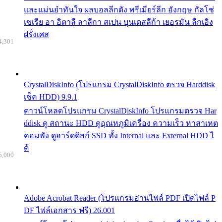
และแม่นยำทันใจ ผลบอลลีกดัง พรีเมียร์ลีก อังกฤษ กัลโช่
เซเรีย อา อิตาลี ลาลีกา สเปน บุนเดสลีก้า เยอรมัน ลีกเอิง
ฝรั่งเศส
4,301
CrystalDiskInfo (โปรแกรม CrystalDiskInfo ตรวจ Harddisk
เช็ค HDD) 9.9.1
ดาวน์โหลดโปรแกรม CrystalDiskInfo โปรแกรมตรวจ Har
ddisk ดู สถานะ HDD ดูอุณหภูมิเครื่อง ความเร็ว หาสาเหต
คอมพัง ดูฮาร์ดดิสก์ SSD ทั้ง Internal และ External HDD ไ
ด้
5,000
Adobe Acrobat Reader (โปรแกรมอ่านไฟล์ PDF เปิดไฟล์ P
DF ไฟล์เอกสาร ฟรี) 26.001