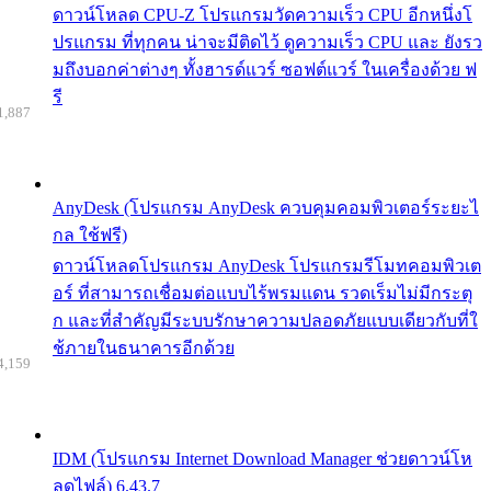
ดาวน์โหลด CPU-Z โปรแกรมวัดความเร็ว CPU อีกหนึ่งโ
ปรแกรม ที่ทุกคน น่าจะมีติดไว้ ดูความเร็ว CPU และ ยังรว
มถึงบอกค่าต่างๆ ทั้งฮารด์แวร์ ซอฟต์แวร์ ในเครื่องด้วย ฟ
รี
1,887
AnyDesk (โปรแกรม AnyDesk ควบคุมคอมพิวเตอร์ระยะไ
กล ใช้ฟรี)
ดาวน์โหลดโปรแกรม AnyDesk โปรแกรมรีโมทคอมพิวเต
อร์ ที่สามารถเชื่อมต่อแบบไร้พรมแดน รวดเร็มไม่มีกระตุ
ก และที่สำคัญมีระบบรักษาความปลอดภัยแบบเดียวกับที่ใ
ช้ภายในธนาคารอีกด้วย
4,159
IDM (โปรแกรม Internet Download Manager ช่วยดาวน์โห
ลดไฟล์) 6.43.7