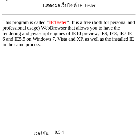
แสดงผลเว็บไซต์ IE Tester
This program is called "
IETester
". It is a free (both for personal and
professional usage) WebBrowser that allows you to have the
rendering and javascript engines of IE10 preview, IE9, IE8, IE7 IE
6 and IE5.5 on Windows 7, Vista and XP, as well as the installed IE
in the same process.
0.5.4
เวอร์ชัน