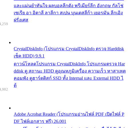
และแม่นยำทันใจ ผลบอลลีกดัง พรีเมียร์ลีก อังกฤษ กัลโช่
เซเรีย อา อิตาลี ลาลีกา สเปน บุนเดสลีก้า เยอรมัน ลีกเอิง
ฝรั่งเศส
4,259
CrystalDiskInfo (โปรแกรม CrystalDiskInfo ตรวจ Harddisk
เช็ค HDD) 9.9.1
ดาวน์โหลดโปรแกรม CrystalDiskInfo โปรแกรมตรวจ Har
ddisk ดู สถานะ HDD ดูอุณหภูมิเครื่อง ความเร็ว หาสาเหต
คอมพัง ดูฮาร์ดดิสก์ SSD ทั้ง Internal และ External HDD ไ
ด้
4,982
Adobe Acrobat Reader (โปรแกรมอ่านไฟล์ PDF เปิดไฟล์ P
DF ไฟล์เอกสาร ฟรี) 26.001