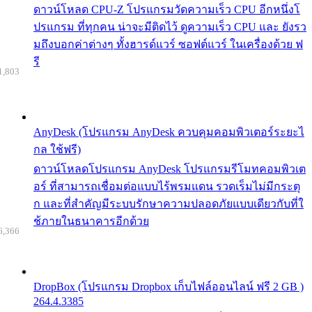
ดาวน์โหลด CPU-Z โปรแกรมวัดความเร็ว CPU อีกหนึ่งโ
ปรแกรม ที่ทุกคน น่าจะมีติดไว้ ดูความเร็ว CPU และ ยังรว
มถึงบอกค่าต่างๆ ทั้งฮารด์แวร์ ซอฟต์แวร์ ในเครื่องด้วย ฟ
รี
1,803
AnyDesk (โปรแกรม AnyDesk ควบคุมคอมพิวเตอร์ระยะไ
กล ใช้ฟรี)
ดาวน์โหลดโปรแกรม AnyDesk โปรแกรมรีโมทคอมพิวเต
อร์ ที่สามารถเชื่อมต่อแบบไร้พรมแดน รวดเร็มไม่มีกระตุ
ก และที่สำคัญมีระบบรักษาความปลอดภัยแบบเดียวกับที่ใ
ช้ภายในธนาคารอีกด้วย
6,366
DropBox (โปรแกรม Dropbox เก็บไฟล์ออนไลน์ ฟรี 2 GB )
264.4.3385