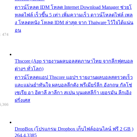
ดาวน์โหลด IDM โหลด Internet Download Manager ช่วยโ
หลดไฟล์ เร็วขึ้น 5 เท่า เพิ่มความเร็ว ดาวน์โหลดไฟล์ เพล
ง โหลดหนัง โหลด IDM ล่าสุด จาก Thaiware ไว้ใจได้แน่น
อน
: 474
Thscore (App รายงานผลบอลสดภาษาไทย จากลีกฟุตบอล
ต่างๆ ทั่วโลก)
ดาวน์โหลดแอป Thscore แอปฯ รายงานผลบอลสดรวดเร็ว
และแม่นยำทันใจ ผลบอลลีกดัง พรีเมียร์ลีก อังกฤษ กัลโช่
เซเรีย อา อิตาลี ลาลีกา สเปน บุนเดสลีก้า เยอรมัน ลีกเอิง
ฝรั่งเศส
6,366
DropBox (โปรแกรม Dropbox เก็บไฟล์ออนไลน์ ฟรี 2 GB )
264.4.3385