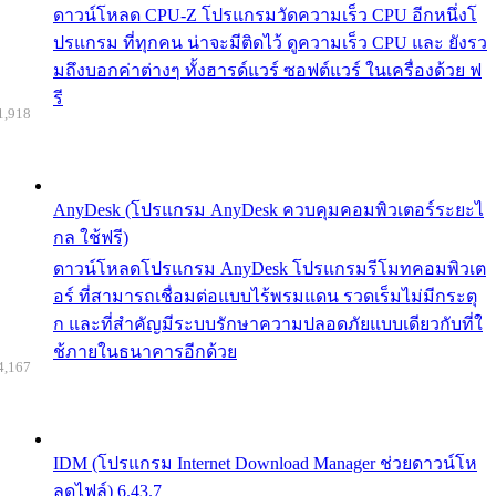
ดาวน์โหลด CPU-Z โปรแกรมวัดความเร็ว CPU อีกหนึ่งโ
ปรแกรม ที่ทุกคน น่าจะมีติดไว้ ดูความเร็ว CPU และ ยังรว
มถึงบอกค่าต่างๆ ทั้งฮารด์แวร์ ซอฟต์แวร์ ในเครื่องด้วย ฟ
รี
1,918
AnyDesk (โปรแกรม AnyDesk ควบคุมคอมพิวเตอร์ระยะไ
กล ใช้ฟรี)
ดาวน์โหลดโปรแกรม AnyDesk โปรแกรมรีโมทคอมพิวเต
อร์ ที่สามารถเชื่อมต่อแบบไร้พรมแดน รวดเร็มไม่มีกระตุ
ก และที่สำคัญมีระบบรักษาความปลอดภัยแบบเดียวกับที่ใ
ช้ภายในธนาคารอีกด้วย
4,167
IDM (โปรแกรม Internet Download Manager ช่วยดาวน์โห
ลดไฟล์) 6.43.7