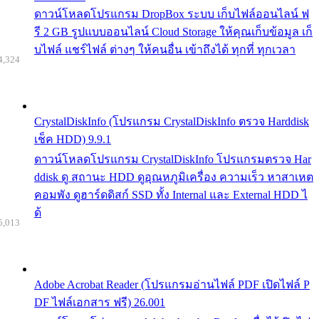
ดาวน์โหลดโปรแกรม DropBox ระบบ เก็บไฟล์ออนไลน์ ฟ
รี 2 GB รูปแบบออนไลน์ Cloud Storage ให้คุณเก็บข้อมูล เก็
บไฟล์ แชร์ไฟล์ ต่างๆ ให้คนอื่น เข้าถึงได้ ทุกที่ ทุกเวลา
4,324
CrystalDiskInfo (โปรแกรม CrystalDiskInfo ตรวจ Harddisk
เช็ค HDD) 9.9.1
ดาวน์โหลดโปรแกรม CrystalDiskInfo โปรแกรมตรวจ Har
ddisk ดู สถานะ HDD ดูอุณหภูมิเครื่อง ความเร็ว หาสาเหต
คอมพัง ดูฮาร์ดดิสก์ SSD ทั้ง Internal และ External HDD ไ
ด้
5,013
Adobe Acrobat Reader (โปรแกรมอ่านไฟล์ PDF เปิดไฟล์ P
DF ไฟล์เอกสาร ฟรี) 26.001