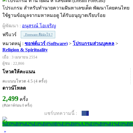
โปรแกรม สำหรับทำนายความฝันหาเลขเด็ด พัฒนาโดยคนไทย
ใช้ฐานข้อมูลจากมหาหมอดู ได้รับอนุญาตเรียบร้อย
ผู้พัฒนา :
อนุสรณ์ โอเจริญ
ฟรีแวร์
Freeware คืออะไร ?
หมวดหมู่ :
ซอฟต์แวร์ (Software)
>
โปรแกรมส่วนบุคคล
>
Religion & Spirituality
เมื่อ : 3 เมษายน 2554
ผู้ชม : 22,866
โหวตให้คะแนน
คะแนนโหวต 4.5 (4 ครั้ง)
ดาวน์โหลด
2,499
ครั้ง
(สัปดาห์ก่อน 0 ครั้ง)
แชร์บทความนี้ :
0
»