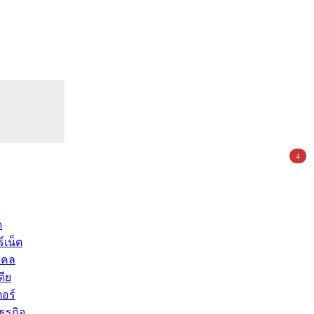
4
ด
์เน็ต
คคล
ดีย
อร์
ุรกิจ