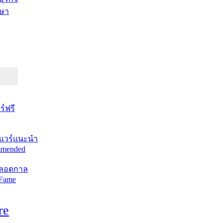
ษา
์ฟรี
แวร์แนะนำ
mended
ตลอดกาล
 Fame
re