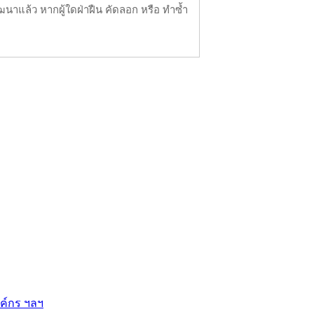
นาแล้ว หากผู้ใดฝ่าฝืน คัดลอก หรือ ทำซ้ำ