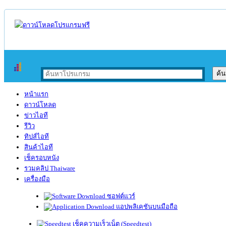
หน้าแรก
ดาวน์โหลด
ข่าวไอที
รีวิว
ทิปส์ไอที
สินค้าไอที
เช็ครอบหนัง
รวมคลิป Thaiware
เครื่องมือ
ซอฟต์แวร์
แอปพลิเคชันบนมือถือ
เช็คความเร็วเน็ต (Speedtest)