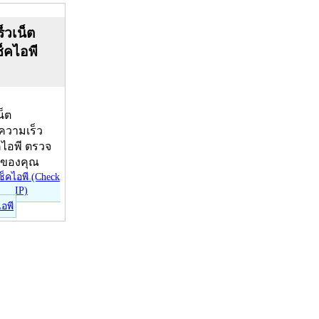
็วเน็ต
ช็คไอพี
น็ต
บความเร็ว
คไอพี ตรวจ
ีของคุณ
ไอพี