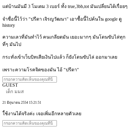
แต่บ้านมันมี 3 โมเดม 3 เบอร์ ทั้ง true,3bb,tot มันเปลี่ยนได้เรื่อยๆ
จำชื่อนี้ไว้ว่า "ปรีดา เจิรญวัฒนา" เอาชื้อนี้ไปค้นใน google ดู
history
ความเลวที่มันทำไว้ คนเกลียดมัน เยอะมากๆ มันโดนขับไล่ทุก
ที่ๆ มันไป
กระทั่งเข้าเว็บบิทเสียเงินไปแล้ว ก็ยังโดนขับไล่ ออกมาเลย
เพราะความโรคจิตของมัน ไอ้ "ปรีดา"
GUEST
เด็ก มมส
21 มิถุนายน 2554 15:21:51
ใ้ช้งานได้จริงค่ะ เจอเพิ่มอีกหลายตัวเลย