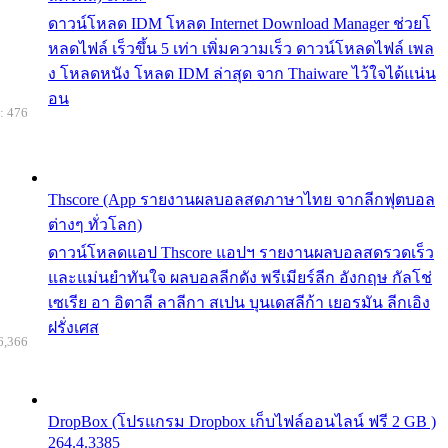
ดาวน์โหลด IDM โหลด Internet Download Manager ช่วยโ
หลดไฟล์ เร็วขึ้น 5 เท่า เพิ่มความเร็ว ดาวน์โหลดไฟล์ เพล
ง โหลดหนัง โหลด IDM ล่าสุด จาก Thaiware ไว้ใจได้แน่น
อน
: 476
Thscore (App รายงานผลบอลสดภาษาไทย จากลีกฟุตบอล
ต่างๆ ทั่วโลก)
ดาวน์โหลดแอป Thscore แอปฯ รายงานผลบอลสดรวดเร็ว
และแม่นยำทันใจ ผลบอลลีกดัง พรีเมียร์ลีก อังกฤษ กัลโช่
เซเรีย อา อิตาลี ลาลีกา สเปน บุนเดสลีก้า เยอรมัน ลีกเอิง
ฝรั่งเศส
6,366
DropBox (โปรแกรม Dropbox เก็บไฟล์ออนไลน์ ฟรี 2 GB )
264.4.3385