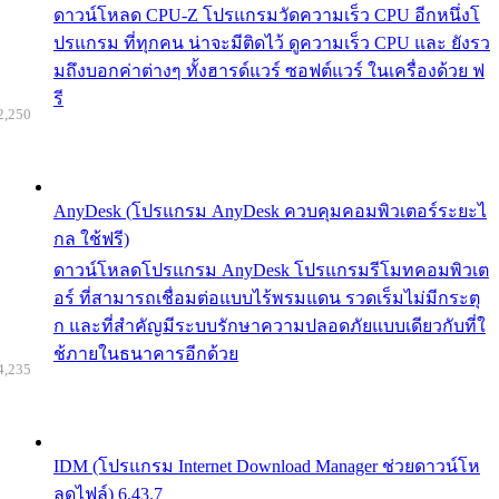
ดาวน์โหลด CPU-Z โปรแกรมวัดความเร็ว CPU อีกหนึ่งโ
ปรแกรม ที่ทุกคน น่าจะมีติดไว้ ดูความเร็ว CPU และ ยังรว
มถึงบอกค่าต่างๆ ทั้งฮารด์แวร์ ซอฟต์แวร์ ในเครื่องด้วย ฟ
รี
2,250
AnyDesk (โปรแกรม AnyDesk ควบคุมคอมพิวเตอร์ระยะไ
กล ใช้ฟรี)
ดาวน์โหลดโปรแกรม AnyDesk โปรแกรมรีโมทคอมพิวเต
อร์ ที่สามารถเชื่อมต่อแบบไร้พรมแดน รวดเร็มไม่มีกระตุ
ก และที่สำคัญมีระบบรักษาความปลอดภัยแบบเดียวกับที่ใ
ช้ภายในธนาคารอีกด้วย
4,235
IDM (โปรแกรม Internet Download Manager ช่วยดาวน์โห
ลดไฟล์) 6.43.7