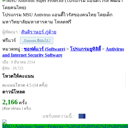
โปรแกรม MSU Antivirus แอนตี้ไวรัสของคนไทย โดยเด็ก
มหาวิทยาลัยมหาสารคาม โหลดฟรี
ผู้พัฒนา :
สันติราษฎร์ ภู่ด้าย
ฟรีแวร์
Freeware คืออะไร ?
หมวดหมู่ :
ซอฟต์แวร์ (Software)
>
โปรแกรมยูทิลิตี้
>
Antivirus
and Internet Security Software
เมื่อ : 9 มีนาคม 2554
ผู้ชม : 20,725
โหวตให้คะแนน
คะแนนโหวต 4.5 (14 ครั้ง)
ดาวน์โหลด
2,166
ครั้ง
(สัปดาห์ก่อน 1 ครั้ง)
แชร์บทความนี้ :
0