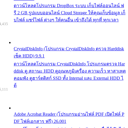
ดาวน์โหลดโปรแกรม DropBox ระบบ เก็บไฟล์ออนไลน์ ฟ
รี 2 GB รูปแบบออนไลน์ Cloud Storage ให้คุณเก็บข้อมูล เก็
บไฟล์ แชร์ไฟล์ ต่างๆ ให้คนอื่น เข้าถึงได้ ทุกที่ ทุกเวลา
4,435
CrystalDiskInfo (โปรแกรม CrystalDiskInfo ตรวจ Harddisk
เช็ค HDD) 9.9.1
ดาวน์โหลดโปรแกรม CrystalDiskInfo โปรแกรมตรวจ Har
ddisk ดู สถานะ HDD ดูอุณหภูมิเครื่อง ความเร็ว หาสาเหต
คอมพัง ดูฮาร์ดดิสก์ SSD ทั้ง Internal และ External HDD ไ
ด้
5,111
Adobe Acrobat Reader (โปรแกรมอ่านไฟล์ PDF เปิดไฟล์ P
DF ไฟล์เอกสาร ฟรี) 26.001