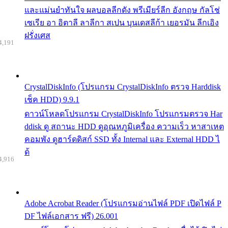
และแม่นยำทันใจ ผลบอลลีกดัง พรีเมียร์ลีก อังกฤษ กัลโช่
เซเรีย อา อิตาลี ลาลีกา สเปน บุนเดสลีก้า เยอรมัน ลีกเอิง
ฝรั่งเศส
4,191
CrystalDiskInfo (โปรแกรม CrystalDiskInfo ตรวจ Harddisk
เช็ค HDD) 9.9.1
ดาวน์โหลดโปรแกรม CrystalDiskInfo โปรแกรมตรวจ Har
ddisk ดู สถานะ HDD ดูอุณหภูมิเครื่อง ความเร็ว หาสาเหต
คอมพัง ดูฮาร์ดดิสก์ SSD ทั้ง Internal และ External HDD ไ
ด้
4,916
Adobe Acrobat Reader (โปรแกรมอ่านไฟล์ PDF เปิดไฟล์ P
DF ไฟล์เอกสาร ฟรี) 26.001