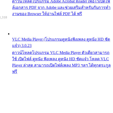
ดาวน์โหลดโปรแกรม Adobe Acrobat Reader เพื่อไว้เปิดไฟ
ล์เอกสาร PDF จาก Adobe และช่วยเสริมสำหรับกับการทำ
งานของ Browser ให้อ่านไฟล์ PDF ได้ ฟรี
1,318
VLC Media Player (โปรแกรมดูหนังฟังเพลง ดูหนัง HD ชัด
แจ๋ว) 3.0.23
ดาวน์โหลดโปรแกรม VLC Media Player ตัวเดียวสามารถ
ใช้ เปิดไฟล์ ดูหนัง ฟังเพลง ดูหนัง HD ชัดแจ๋ว โหลด VLC
Player ล่าสุด สามารถเปิดไฟล์เพลง MP3 ฯลฯ ได้ทุกตระกูล
ฟรี