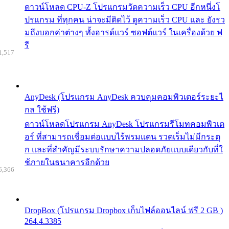
ดาวน์โหลด CPU-Z โปรแกรมวัดความเร็ว CPU อีกหนึ่งโ
ปรแกรม ที่ทุกคน น่าจะมีติดไว้ ดูความเร็ว CPU และ ยังรว
มถึงบอกค่าต่างๆ ทั้งฮารด์แวร์ ซอฟต์แวร์ ในเครื่องด้วย ฟ
รี
1,517
AnyDesk (โปรแกรม AnyDesk ควบคุมคอมพิวเตอร์ระยะไ
กล ใช้ฟรี)
ดาวน์โหลดโปรแกรม AnyDesk โปรแกรมรีโมทคอมพิวเต
อร์ ที่สามารถเชื่อมต่อแบบไร้พรมแดน รวดเร็มไม่มีกระตุ
ก และที่สำคัญมีระบบรักษาความปลอดภัยแบบเดียวกับที่ใ
ช้ภายในธนาคารอีกด้วย
6,366
DropBox (โปรแกรม Dropbox เก็บไฟล์ออนไลน์ ฟรี 2 GB )
264.4.3385