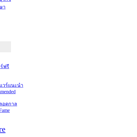
ษา
์ฟรี
แวร์แนะนำ
mended
ตลอดกาล
 Fame
re