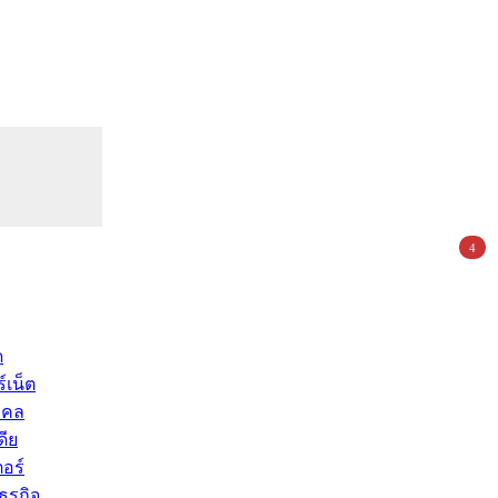
4
ด
์เน็ต
คคล
ดีย
อร์
ุรกิจ