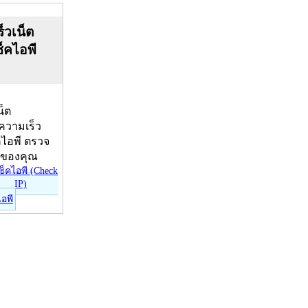
็วเน็ต
ช็คไอพี
น็ต
บความเร็ว
คไอพี ตรวจ
ีของคุณ
ไอพี