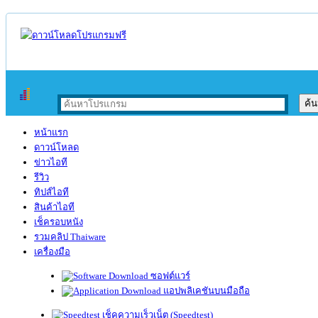
หน้าแรก
ดาวน์โหลด
ข่าวไอที
รีวิว
ทิปส์ไอที
สินค้าไอที
เช็ครอบหนัง
รวมคลิป Thaiware
เครื่องมือ
ซอฟต์แวร์
แอปพลิเคชันบนมือถือ
เช็คความเร็วเน็ต (Speedtest)