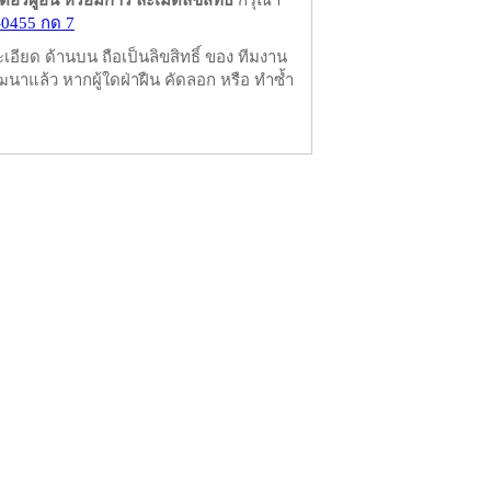
ผู้อื่น หรือมีการ ละเมิดลิขสิทธิ์
กรุณา
-0455 กด 7
ียด ด้านบน ถือเป็นลิขสิทธิ์ ของ ทีมงาน
นาแล้ว หากผู้ใดฝ่าฝืน คัดลอก หรือ ทำซ้ำ