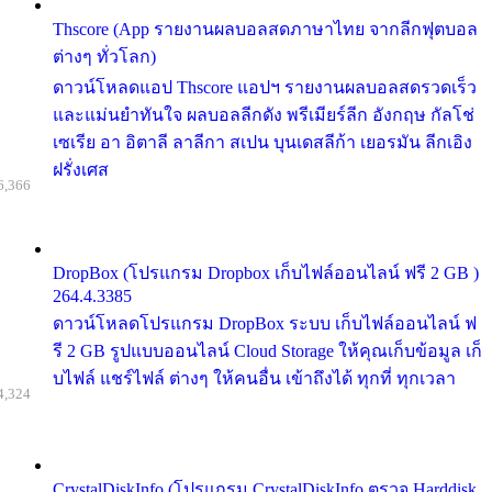
Thscore (App รายงานผลบอลสดภาษาไทย จากลีกฟุตบอล
ต่างๆ ทั่วโลก)
ดาวน์โหลดแอป Thscore แอปฯ รายงานผลบอลสดรวดเร็ว
และแม่นยำทันใจ ผลบอลลีกดัง พรีเมียร์ลีก อังกฤษ กัลโช่
เซเรีย อา อิตาลี ลาลีกา สเปน บุนเดสลีก้า เยอรมัน ลีกเอิง
ฝรั่งเศส
6,366
DropBox (โปรแกรม Dropbox เก็บไฟล์ออนไลน์ ฟรี 2 GB )
264.4.3385
ดาวน์โหลดโปรแกรม DropBox ระบบ เก็บไฟล์ออนไลน์ ฟ
รี 2 GB รูปแบบออนไลน์ Cloud Storage ให้คุณเก็บข้อมูล เก็
บไฟล์ แชร์ไฟล์ ต่างๆ ให้คนอื่น เข้าถึงได้ ทุกที่ ทุกเวลา
4,324
CrystalDiskInfo (โปรแกรม CrystalDiskInfo ตรวจ Harddisk