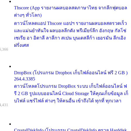
Thscore (App รายงานผลบอลสดภาษาไทย จากลีกฟุตบอล
ต่างๆ ทั่วโลก)
ดาวน์โหลดแอป Thscore แอปฯ รายงานผลบอลสดรวดเร็ว
และแม่นยำทันใจ ผลบอลลีกดัง พรีเมียร์ลีก อังกฤษ กัลโช่
เซเรีย อา อิตาลี ลาลีกา สเปน บุนเดสลีก้า เยอรมัน ลีกเอิง
ฝรั่งเศส
6,366
DropBox (โปรแกรม Dropbox เก็บไฟล์ออนไลน์ ฟรี 2 GB )
264.4.3385
ดาวน์โหลดโปรแกรม DropBox ระบบ เก็บไฟล์ออนไลน์ ฟ
รี 2 GB รูปแบบออนไลน์ Cloud Storage ให้คุณเก็บข้อมูล เก็
บไฟล์ แชร์ไฟล์ ต่างๆ ให้คนอื่น เข้าถึงได้ ทุกที่ ทุกเวลา
4,431
CrystalDiskInfo (โปรแกรม CrystalDiskInfo ตรวจ Harddisk