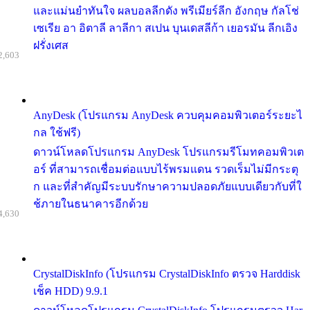
และแม่นยำทันใจ ผลบอลลีกดัง พรีเมียร์ลีก อังกฤษ กัลโช่
เซเรีย อา อิตาลี ลาลีกา สเปน บุนเดสลีก้า เยอรมัน ลีกเอิง
ฝรั่งเศส
2,603
AnyDesk (โปรแกรม AnyDesk ควบคุมคอมพิวเตอร์ระยะไ
กล ใช้ฟรี)
ดาวน์โหลดโปรแกรม AnyDesk โปรแกรมรีโมทคอมพิวเต
อร์ ที่สามารถเชื่อมต่อแบบไร้พรมแดน รวดเร็มไม่มีกระตุ
ก และที่สำคัญมีระบบรักษาความปลอดภัยแบบเดียวกับที่ใ
ช้ภายในธนาคารอีกด้วย
4,630
CrystalDiskInfo (โปรแกรม CrystalDiskInfo ตรวจ Harddisk
เช็ค HDD) 9.9.1