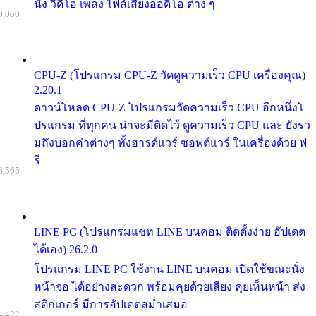
นัง วิดีโอ เพลง ไฟล์เสียงออดิโอ ต่าง ๆ
9,060
CPU-Z (โปรแกรม CPU-Z วัดดูความเร็ว CPU เครื่องคุณ)
2.20.1
ดาวน์โหลด CPU-Z โปรแกรมวัดความเร็ว CPU อีกหนึ่งโ
ปรแกรม ที่ทุกคน น่าจะมีติดไว้ ดูความเร็ว CPU และ ยังรว
มถึงบอกค่าต่างๆ ทั้งฮารด์แวร์ ซอฟต์แวร์ ในเครื่องด้วย ฟ
รี
6,565
LINE PC (โปรแกรมแชท LINE บนคอม ติดตั้งง่าย อัปเดต
ได้เอง) 26.2.0
โปรแกรม LINE PC ใช้งาน LINE บนคอม เปิดใช้ขณะนั่ง
หน้าจอ ได้อย่างสะดวก พร้อมคุยด้วยเสียง คุยเห็นหน้า ส่ง
สติกเกอร์ มีการอัปเดตสม่ำเสมอ
4,422