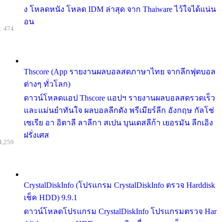
ง โหลดหนัง โหลด IDM ล่าสุด จาก Thaiware ไว้ใจได้แน่น
อน
: 474
Thscore (App รายงานผลบอลสดภาษาไทย จากลีกฟุตบอล
ต่างๆ ทั่วโลก)
ดาวน์โหลดแอป Thscore แอปฯ รายงานผลบอลสดรวดเร็ว
และแม่นยำทันใจ ผลบอลลีกดัง พรีเมียร์ลีก อังกฤษ กัลโช่
เซเรีย อา อิตาลี ลาลีกา สเปน บุนเดสลีก้า เยอรมัน ลีกเอิง
ฝรั่งเศส
4,259
CrystalDiskInfo (โปรแกรม CrystalDiskInfo ตรวจ Harddisk
เช็ค HDD) 9.9.1
ดาวน์โหลดโปรแกรม CrystalDiskInfo โปรแกรมตรวจ Har