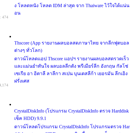
ง โหลดหนัง โหลด IDM ล่าสุด จาก Thaiware ไว้ใจได้แน่น
อน
: 474
Thscore (App รายงานผลบอลสดภาษาไทย จากลีกฟุตบอล
ต่างๆ ทั่วโลก)
ดาวน์โหลดแอป Thscore แอปฯ รายงานผลบอลสดรวดเร็ว
และแม่นยำทันใจ ผลบอลลีกดัง พรีเมียร์ลีก อังกฤษ กัลโช่
เซเรีย อา อิตาลี ลาลีกา สเปน บุนเดสลีก้า เยอรมัน ลีกเอิง
ฝรั่งเศส
4,174
CrystalDiskInfo (โปรแกรม CrystalDiskInfo ตรวจ Harddisk
เช็ค HDD) 9.9.1
ดาวน์โหลดโปรแกรม CrystalDiskInfo โปรแกรมตรวจ Har