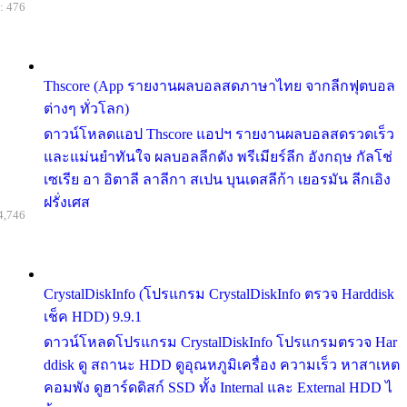
: 476
Thscore (App รายงานผลบอลสดภาษาไทย จากลีกฟุตบอล
ต่างๆ ทั่วโลก)
ดาวน์โหลดแอป Thscore แอปฯ รายงานผลบอลสดรวดเร็ว
และแม่นยำทันใจ ผลบอลลีกดัง พรีเมียร์ลีก อังกฤษ กัลโช่
เซเรีย อา อิตาลี ลาลีกา สเปน บุนเดสลีก้า เยอรมัน ลีกเอิง
ฝรั่งเศส
4,746
CrystalDiskInfo (โปรแกรม CrystalDiskInfo ตรวจ Harddisk
เช็ค HDD) 9.9.1
ดาวน์โหลดโปรแกรม CrystalDiskInfo โปรแกรมตรวจ Har
ddisk ดู สถานะ HDD ดูอุณหภูมิเครื่อง ความเร็ว หาสาเหต
คอมพัง ดูฮาร์ดดิสก์ SSD ทั้ง Internal และ External HDD ไ