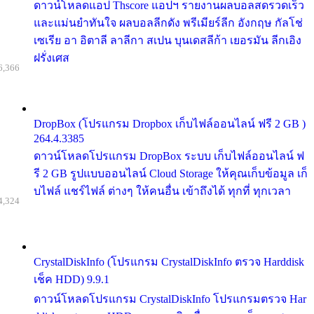
ดาวน์โหลดแอป Thscore แอปฯ รายงานผลบอลสดรวดเร็ว
และแม่นยำทันใจ ผลบอลลีกดัง พรีเมียร์ลีก อังกฤษ กัลโช่
เซเรีย อา อิตาลี ลาลีกา สเปน บุนเดสลีก้า เยอรมัน ลีกเอิง
ฝรั่งเศส
6,366
DropBox (โปรแกรม Dropbox เก็บไฟล์ออนไลน์ ฟรี 2 GB )
264.4.3385
ดาวน์โหลดโปรแกรม DropBox ระบบ เก็บไฟล์ออนไลน์ ฟ
รี 2 GB รูปแบบออนไลน์ Cloud Storage ให้คุณเก็บข้อมูล เก็
บไฟล์ แชร์ไฟล์ ต่างๆ ให้คนอื่น เข้าถึงได้ ทุกที่ ทุกเวลา
4,324
CrystalDiskInfo (โปรแกรม CrystalDiskInfo ตรวจ Harddisk
เช็ค HDD) 9.9.1
ดาวน์โหลดโปรแกรม CrystalDiskInfo โปรแกรมตรวจ Har