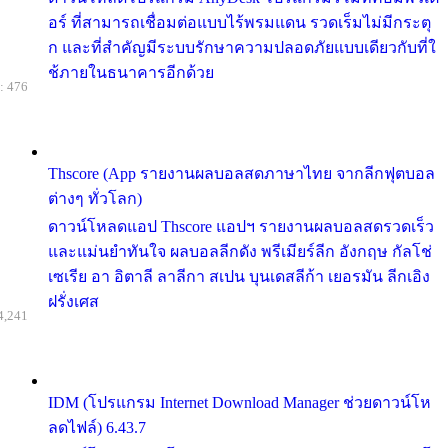
อร์ ที่สามารถเชื่อมต่อแบบไร้พรมแดน รวดเร็มไม่มีกระตุ
ก และที่สำคัญมีระบบรักษาความปลอดภัยแบบเดียวกับที่ใ
ช้ภายในธนาคารอีกด้วย
: 476
Thscore (App รายงานผลบอลสดภาษาไทย จากลีกฟุตบอล
ต่างๆ ทั่วโลก)
ดาวน์โหลดแอป Thscore แอปฯ รายงานผลบอลสดรวดเร็ว
และแม่นยำทันใจ ผลบอลลีกดัง พรีเมียร์ลีก อังกฤษ กัลโช่
เซเรีย อา อิตาลี ลาลีกา สเปน บุนเดสลีก้า เยอรมัน ลีกเอิง
ฝรั่งเศส
4,241
IDM (โปรแกรม Internet Download Manager ช่วยดาวน์โห
ลดไฟล์) 6.43.7