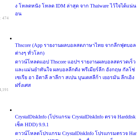
ง โหลดหนัง โหลด IDM ล่าสุด จาก Thaiware ไว้ใจได้แน่น
อน
: 474
Thscore (App รายงานผลบอลสดภาษาไทย จากลีกฟุตบอล
ต่างๆ ทั่วโลก)
ดาวน์โหลดแอป Thscore แอปฯ รายงานผลบอลสดรวดเร็ว
และแม่นยำทันใจ ผลบอลลีกดัง พรีเมียร์ลีก อังกฤษ กัลโช่
เซเรีย อา อิตาลี ลาลีกา สเปน บุนเดสลีก้า เยอรมัน ลีกเอิง
ฝรั่งเศส
4,191
CrystalDiskInfo (โปรแกรม CrystalDiskInfo ตรวจ Harddisk
เช็ค HDD) 9.9.1
ดาวน์โหลดโปรแกรม CrystalDiskInfo โปรแกรมตรวจ Har