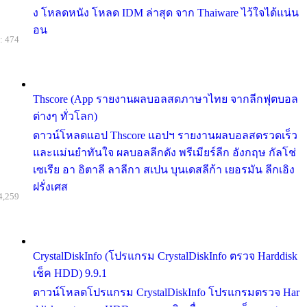
ง โหลดหนัง โหลด IDM ล่าสุด จาก Thaiware ไว้ใจได้แน่น
อน
: 474
Thscore (App รายงานผลบอลสดภาษาไทย จากลีกฟุตบอล
ต่างๆ ทั่วโลก)
ดาวน์โหลดแอป Thscore แอปฯ รายงานผลบอลสดรวดเร็ว
และแม่นยำทันใจ ผลบอลลีกดัง พรีเมียร์ลีก อังกฤษ กัลโช่
เซเรีย อา อิตาลี ลาลีกา สเปน บุนเดสลีก้า เยอรมัน ลีกเอิง
ฝรั่งเศส
4,259
CrystalDiskInfo (โปรแกรม CrystalDiskInfo ตรวจ Harddisk
เช็ค HDD) 9.9.1
ดาวน์โหลดโปรแกรม CrystalDiskInfo โปรแกรมตรวจ Har