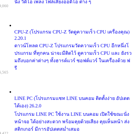
นัง วิดีโอ เพลง ไฟล์เสียงออดิโอ ต่าง ๆ
9,060
CPU-Z (โปรแกรม CPU-Z วัดดูความเร็ว CPU เครื่องคุณ)
2.20.1
ดาวน์โหลด CPU-Z โปรแกรมวัดความเร็ว CPU อีกหนึ่งโ
ปรแกรม ที่ทุกคน น่าจะมีติดไว้ ดูความเร็ว CPU และ ยังรว
มถึงบอกค่าต่างๆ ทั้งฮารด์แวร์ ซอฟต์แวร์ ในเครื่องด้วย ฟ
รี
6,565
LINE PC (โปรแกรมแชท LINE บนคอม ติดตั้งง่าย อัปเดต
ได้เอง) 26.2.0
โปรแกรม LINE PC ใช้งาน LINE บนคอม เปิดใช้ขณะนั่ง
หน้าจอ ได้อย่างสะดวก พร้อมคุยด้วยเสียง คุยเห็นหน้า ส่ง
สติกเกอร์ มีการอัปเดตสม่ำเสมอ
4,422