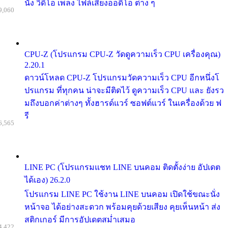
นัง วิดีโอ เพลง ไฟล์เสียงออดิโอ ต่าง ๆ
9,060
CPU-Z (โปรแกรม CPU-Z วัดดูความเร็ว CPU เครื่องคุณ)
2.20.1
ดาวน์โหลด CPU-Z โปรแกรมวัดความเร็ว CPU อีกหนึ่งโ
ปรแกรม ที่ทุกคน น่าจะมีติดไว้ ดูความเร็ว CPU และ ยังรว
มถึงบอกค่าต่างๆ ทั้งฮารด์แวร์ ซอฟต์แวร์ ในเครื่องด้วย ฟ
รี
6,565
LINE PC (โปรแกรมแชท LINE บนคอม ติดตั้งง่าย อัปเดต
ได้เอง) 26.2.0
โปรแกรม LINE PC ใช้งาน LINE บนคอม เปิดใช้ขณะนั่ง
หน้าจอ ได้อย่างสะดวก พร้อมคุยด้วยเสียง คุยเห็นหน้า ส่ง
สติกเกอร์ มีการอัปเดตสม่ำเสมอ
4,422