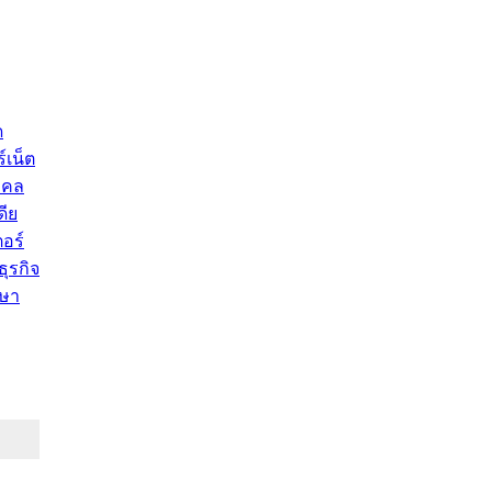
ด
์เน็ต
คคล
ดีย
อร์
ุรกิจ
ษา