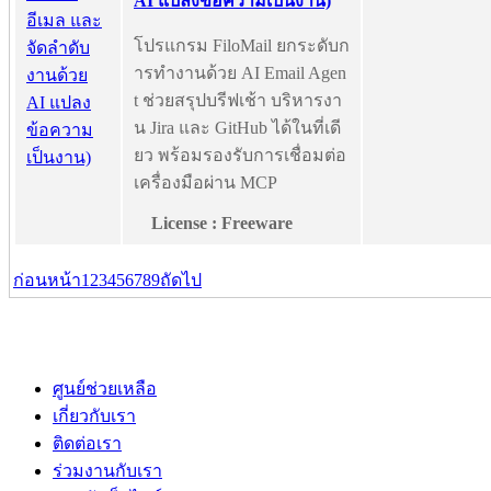
AI แปลงข้อความเป็นงาน)
โปรแกรม FiloMail ยกระดับก
ารทำงานด้วย AI Email Agen
t ช่วยสรุปบรีฟเช้า บริหารงา
น Jira และ GitHub ได้ในที่เดี
ยว พร้อมรองรับการเชื่อมต่อ
เครื่องมือผ่าน MCP
License : Freeware
ก่อนหน้า
1
2
3
4
5
6
7
8
9
ถัดไป
ศูนย์ช่วยเหลือ
เกี่ยวกับเรา
ติดต่อเรา
ร่วมงานกับเรา