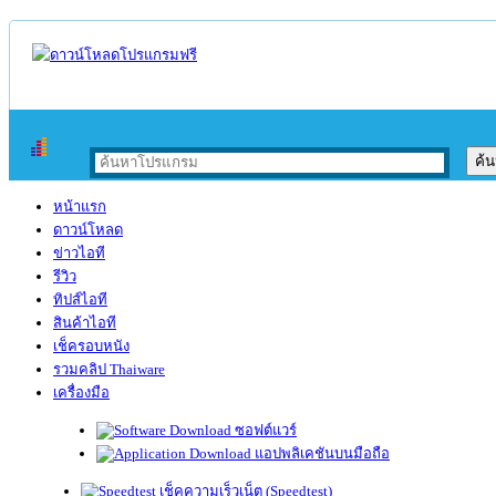
หน้าแรก
ดาวน์โหลด
ข่าวไอที
รีวิว
ทิปส์ไอที
สินค้าไอที
เช็ครอบหนัง
รวมคลิป Thaiware
เครื่องมือ
ซอฟต์แวร์
แอปพลิเคชันบนมือถือ
เช็คความเร็วเน็ต (Speedtest)