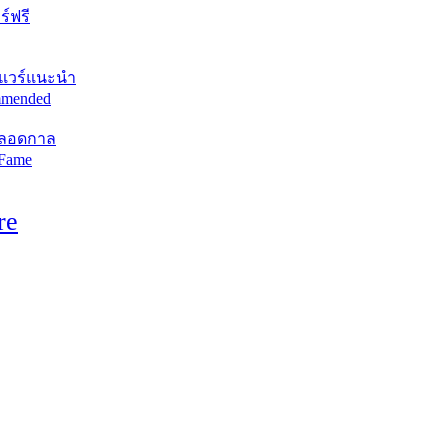
์ฟรี
แวร์แนะนำ
mended
ตลอดกาล
 Fame
re