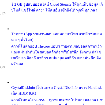
รี 2 GB รูปแบบออนไลน์ Cloud Storage ให้คุณเก็บข้อมูล เก็
บไฟล์ แชร์ไฟล์ ต่างๆ ให้คนอื่น เข้าถึงได้ ทุกที่ ทุกเวลา
: 474
Thscore (App รายงานผลบอลสดภาษาไทย จากลีกฟุตบอล
ต่างๆ ทั่วโลก)
ดาวน์โหลดแอป Thscore แอปฯ รายงานผลบอลสดรวดเร็ว
และแม่นยำทันใจ ผลบอลลีกดัง พรีเมียร์ลีก อังกฤษ กัลโช่
เซเรีย อา อิตาลี ลาลีกา สเปน บุนเดสลีก้า เยอรมัน ลีกเอิง
ฝรั่งเศส
4,293
CrystalDiskInfo (โปรแกรม CrystalDiskInfo ตรวจ Harddisk
เช็ค HDD) 9.9.1
ดาวน์โหลดโปรแกรม CrystalDiskInfo โปรแกรมตรวจ Har