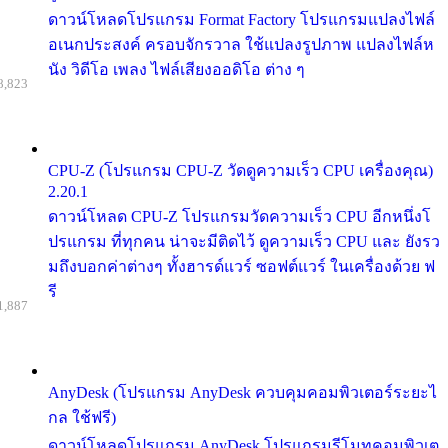
ดาวน์โหลดโปรแกรม Format Factory โปรแกรมแปลงไฟล์
อเนกประสงค์ ครอบจักรวาล ใช้แปลงรูปภาพ แปลงไฟล์ห
นัง วิดีโอ เพลง ไฟล์เสียงออดิโอ ต่าง ๆ
8,823
CPU-Z (โปรแกรม CPU-Z วัดดูความเร็ว CPU เครื่องคุณ)
2.20.1
ดาวน์โหลด CPU-Z โปรแกรมวัดความเร็ว CPU อีกหนึ่งโ
ปรแกรม ที่ทุกคน น่าจะมีติดไว้ ดูความเร็ว CPU และ ยังรว
มถึงบอกค่าต่างๆ ทั้งฮารด์แวร์ ซอฟต์แวร์ ในเครื่องด้วย ฟ
รี
1,887
AnyDesk (โปรแกรม AnyDesk ควบคุมคอมพิวเตอร์ระยะไ
กล ใช้ฟรี)
ดาวน์โหลดโปรแกรม AnyDesk โปรแกรมรีโมทคอมพิวเต