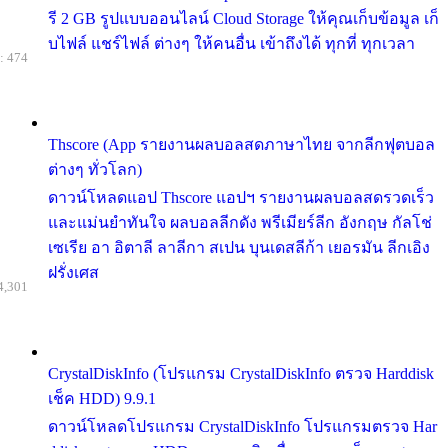
รี 2 GB รูปแบบออนไลน์ Cloud Storage ให้คุณเก็บข้อมูล เก็
บไฟล์ แชร์ไฟล์ ต่างๆ ให้คนอื่น เข้าถึงได้ ทุกที่ ทุกเวลา
: 474
Thscore (App รายงานผลบอลสดภาษาไทย จากลีกฟุตบอล
ต่างๆ ทั่วโลก)
ดาวน์โหลดแอป Thscore แอปฯ รายงานผลบอลสดรวดเร็ว
และแม่นยำทันใจ ผลบอลลีกดัง พรีเมียร์ลีก อังกฤษ กัลโช่
เซเรีย อา อิตาลี ลาลีกา สเปน บุนเดสลีก้า เยอรมัน ลีกเอิง
ฝรั่งเศส
4,301
CrystalDiskInfo (โปรแกรม CrystalDiskInfo ตรวจ Harddisk
เช็ค HDD) 9.9.1
ดาวน์โหลดโปรแกรม CrystalDiskInfo โปรแกรมตรวจ Har