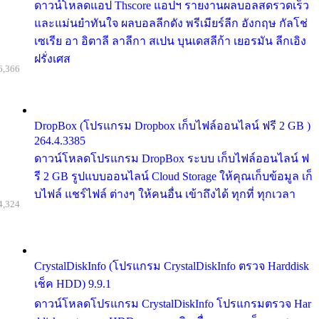
ดาวน์โหลดแอป Thscore แอปฯ รายงานผลบอลสดรวดเร็ว
และแม่นยำทันใจ ผลบอลลีกดัง พรีเมียร์ลีก อังกฤษ กัลโช่
เซเรีย อา อิตาลี ลาลีกา สเปน บุนเดสลีก้า เยอรมัน ลีกเอิง
ฝรั่งเศส
6,366
DropBox (โปรแกรม Dropbox เก็บไฟล์ออนไลน์ ฟรี 2 GB )
264.4.3385
ดาวน์โหลดโปรแกรม DropBox ระบบ เก็บไฟล์ออนไลน์ ฟ
รี 2 GB รูปแบบออนไลน์ Cloud Storage ให้คุณเก็บข้อมูล เก็
บไฟล์ แชร์ไฟล์ ต่างๆ ให้คนอื่น เข้าถึงได้ ทุกที่ ทุกเวลา
4,324
CrystalDiskInfo (โปรแกรม CrystalDiskInfo ตรวจ Harddisk
เช็ค HDD) 9.9.1
ดาวน์โหลดโปรแกรม CrystalDiskInfo โปรแกรมตรวจ Har