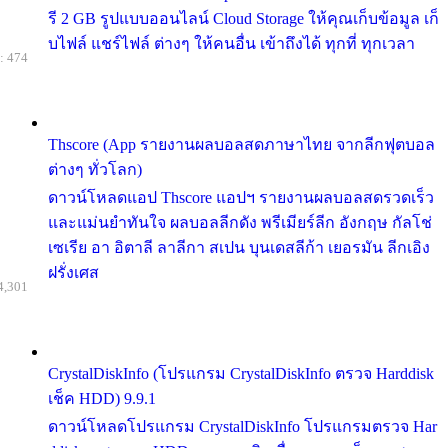
รี 2 GB รูปแบบออนไลน์ Cloud Storage ให้คุณเก็บข้อมูล เก็
บไฟล์ แชร์ไฟล์ ต่างๆ ให้คนอื่น เข้าถึงได้ ทุกที่ ทุกเวลา
: 474
Thscore (App รายงานผลบอลสดภาษาไทย จากลีกฟุตบอล
ต่างๆ ทั่วโลก)
ดาวน์โหลดแอป Thscore แอปฯ รายงานผลบอลสดรวดเร็ว
และแม่นยำทันใจ ผลบอลลีกดัง พรีเมียร์ลีก อังกฤษ กัลโช่
เซเรีย อา อิตาลี ลาลีกา สเปน บุนเดสลีก้า เยอรมัน ลีกเอิง
ฝรั่งเศส
4,301
CrystalDiskInfo (โปรแกรม CrystalDiskInfo ตรวจ Harddisk
เช็ค HDD) 9.9.1
ดาวน์โหลดโปรแกรม CrystalDiskInfo โปรแกรมตรวจ Har