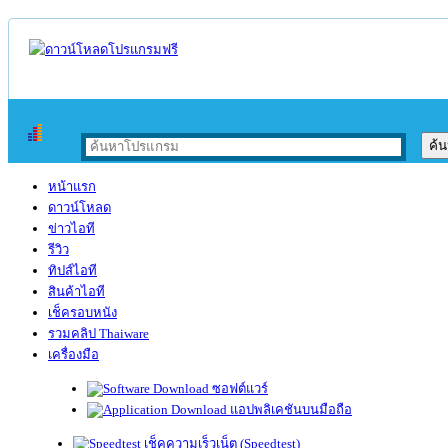
หน้าแรก
ดาวน์โหลด
ข่าวไอที
รีวิว
ทิปส์ไอที
สินค้าไอที
เช็ครอบหนัง
รวมคลิป Thaiware
เครื่องมือ
ซอฟต์แวร์
แอปพลิเคชันบนมือถือ
เช็คความเร็วเน็ต (Speedtest)