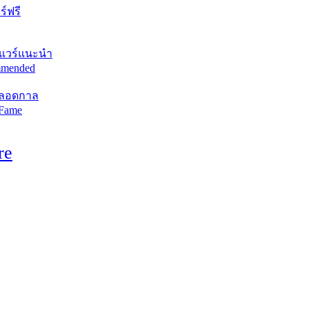
์ฟรี
แวร์แนะนำ
mended
ตลอดกาล
 Fame
re