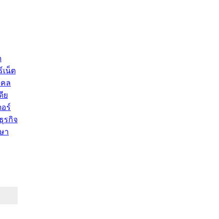
ด
์เน็ต
คคล
ดีย
อร์
ุรกิจ
ษา