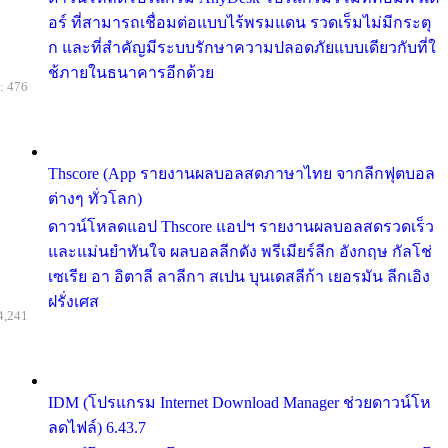
อร์ ที่สามารถเชื่อมต่อแบบไร้พรมแดน รวดเร็มไม่มีกระตุ
ก และที่สำคัญมีระบบรักษาความปลอดภัยแบบเดียวกับที่ใ
ช้ภายในธนาคารอีกด้วย
: 476
Thscore (App รายงานผลบอลสดภาษาไทย จากลีกฟุตบอล
ต่างๆ ทั่วโลก)
ดาวน์โหลดแอป Thscore แอปฯ รายงานผลบอลสดรวดเร็ว
และแม่นยำทันใจ ผลบอลลีกดัง พรีเมียร์ลีก อังกฤษ กัลโช่
เซเรีย อา อิตาลี ลาลีกา สเปน บุนเดสลีก้า เยอรมัน ลีกเอิง
ฝรั่งเศส
4,241
IDM (โปรแกรม Internet Download Manager ช่วยดาวน์โห
ลดไฟล์) 6.43.7