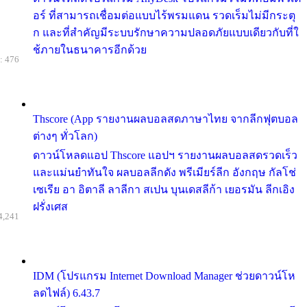
อร์ ที่สามารถเชื่อมต่อแบบไร้พรมแดน รวดเร็มไม่มีกระตุ
ก และที่สำคัญมีระบบรักษาความปลอดภัยแบบเดียวกับที่ใ
ช้ภายในธนาคารอีกด้วย
: 476
Thscore (App รายงานผลบอลสดภาษาไทย จากลีกฟุตบอล
ต่างๆ ทั่วโลก)
ดาวน์โหลดแอป Thscore แอปฯ รายงานผลบอลสดรวดเร็ว
และแม่นยำทันใจ ผลบอลลีกดัง พรีเมียร์ลีก อังกฤษ กัลโช่
เซเรีย อา อิตาลี ลาลีกา สเปน บุนเดสลีก้า เยอรมัน ลีกเอิง
ฝรั่งเศส
4,241
IDM (โปรแกรม Internet Download Manager ช่วยดาวน์โห
ลดไฟล์) 6.43.7