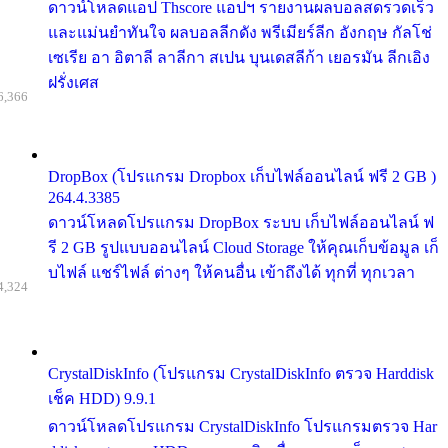
ดาวน์โหลดแอป Thscore แอปฯ รายงานผลบอลสดรวดเร็ว
และแม่นยำทันใจ ผลบอลลีกดัง พรีเมียร์ลีก อังกฤษ กัลโช่
เซเรีย อา อิตาลี ลาลีกา สเปน บุนเดสลีก้า เยอรมัน ลีกเอิง
ฝรั่งเศส
6,366
DropBox (โปรแกรม Dropbox เก็บไฟล์ออนไลน์ ฟรี 2 GB )
264.4.3385
ดาวน์โหลดโปรแกรม DropBox ระบบ เก็บไฟล์ออนไลน์ ฟ
รี 2 GB รูปแบบออนไลน์ Cloud Storage ให้คุณเก็บข้อมูล เก็
บไฟล์ แชร์ไฟล์ ต่างๆ ให้คนอื่น เข้าถึงได้ ทุกที่ ทุกเวลา
4,324
CrystalDiskInfo (โปรแกรม CrystalDiskInfo ตรวจ Harddisk
เช็ค HDD) 9.9.1
ดาวน์โหลดโปรแกรม CrystalDiskInfo โปรแกรมตรวจ Har