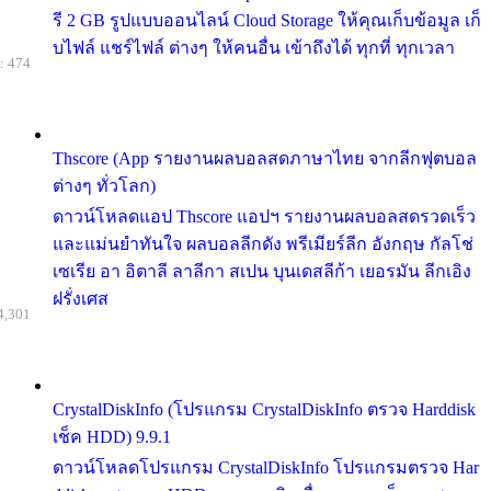
รี 2 GB รูปแบบออนไลน์ Cloud Storage ให้คุณเก็บข้อมูล เก็
บไฟล์ แชร์ไฟล์ ต่างๆ ให้คนอื่น เข้าถึงได้ ทุกที่ ทุกเวลา
: 474
Thscore (App รายงานผลบอลสดภาษาไทย จากลีกฟุตบอล
ต่างๆ ทั่วโลก)
ดาวน์โหลดแอป Thscore แอปฯ รายงานผลบอลสดรวดเร็ว
และแม่นยำทันใจ ผลบอลลีกดัง พรีเมียร์ลีก อังกฤษ กัลโช่
เซเรีย อา อิตาลี ลาลีกา สเปน บุนเดสลีก้า เยอรมัน ลีกเอิง
ฝรั่งเศส
4,301
CrystalDiskInfo (โปรแกรม CrystalDiskInfo ตรวจ Harddisk
เช็ค HDD) 9.9.1
ดาวน์โหลดโปรแกรม CrystalDiskInfo โปรแกรมตรวจ Har