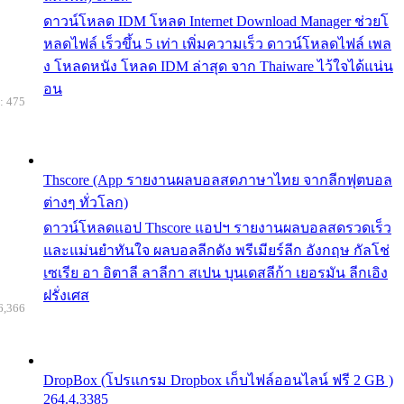
ดาวน์โหลด IDM โหลด Internet Download Manager ช่วยโ
หลดไฟล์ เร็วขึ้น 5 เท่า เพิ่มความเร็ว ดาวน์โหลดไฟล์ เพล
ง โหลดหนัง โหลด IDM ล่าสุด จาก Thaiware ไว้ใจได้แน่น
อน
: 475
Thscore (App รายงานผลบอลสดภาษาไทย จากลีกฟุตบอล
ต่างๆ ทั่วโลก)
ดาวน์โหลดแอป Thscore แอปฯ รายงานผลบอลสดรวดเร็ว
และแม่นยำทันใจ ผลบอลลีกดัง พรีเมียร์ลีก อังกฤษ กัลโช่
เซเรีย อา อิตาลี ลาลีกา สเปน บุนเดสลีก้า เยอรมัน ลีกเอิง
ฝรั่งเศส
6,366
DropBox (โปรแกรม Dropbox เก็บไฟล์ออนไลน์ ฟรี 2 GB )
264.4.3385