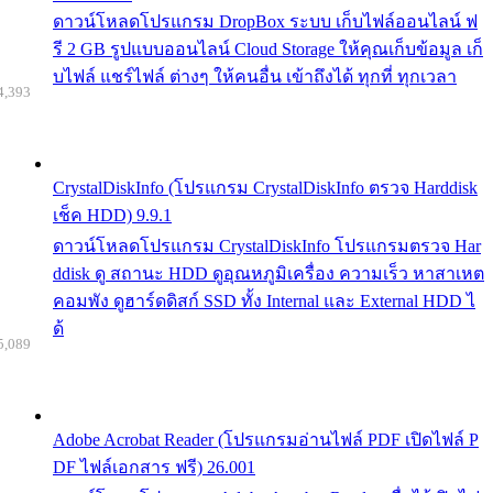
ดาวน์โหลดโปรแกรม DropBox ระบบ เก็บไฟล์ออนไลน์ ฟ
รี 2 GB รูปแบบออนไลน์ Cloud Storage ให้คุณเก็บข้อมูล เก็
บไฟล์ แชร์ไฟล์ ต่างๆ ให้คนอื่น เข้าถึงได้ ทุกที่ ทุกเวลา
4,393
CrystalDiskInfo (โปรแกรม CrystalDiskInfo ตรวจ Harddisk
เช็ค HDD) 9.9.1
ดาวน์โหลดโปรแกรม CrystalDiskInfo โปรแกรมตรวจ Har
ddisk ดู สถานะ HDD ดูอุณหภูมิเครื่อง ความเร็ว หาสาเหต
คอมพัง ดูฮาร์ดดิสก์ SSD ทั้ง Internal และ External HDD ไ
ด้
5,089
Adobe Acrobat Reader (โปรแกรมอ่านไฟล์ PDF เปิดไฟล์ P
DF ไฟล์เอกสาร ฟรี) 26.001