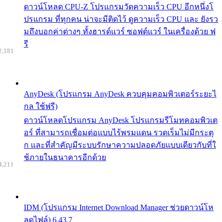
ดาวน์โหลด CPU-Z โปรแกรมวัดความเร็ว CPU อีกหนึ่งโ
ปรแกรม ที่ทุกคน น่าจะมีติดไว้ ดูความเร็ว CPU และ ยังรว
มถึงบอกค่าต่างๆ ทั้งฮารด์แวร์ ซอฟต์แวร์ ในเครื่องด้วย ฟ
รี
2,181
AnyDesk (โปรแกรม AnyDesk ควบคุมคอมพิวเตอร์ระยะไ
กล ใช้ฟรี)
ดาวน์โหลดโปรแกรม AnyDesk โปรแกรมรีโมทคอมพิวเต
อร์ ที่สามารถเชื่อมต่อแบบไร้พรมแดน รวดเร็มไม่มีกระตุ
ก และที่สำคัญมีระบบรักษาความปลอดภัยแบบเดียวกับที่ใ
ช้ภายในธนาคารอีกด้วย
4,211
IDM (โปรแกรม Internet Download Manager ช่วยดาวน์โห
ลดไฟล์) 6.43.7