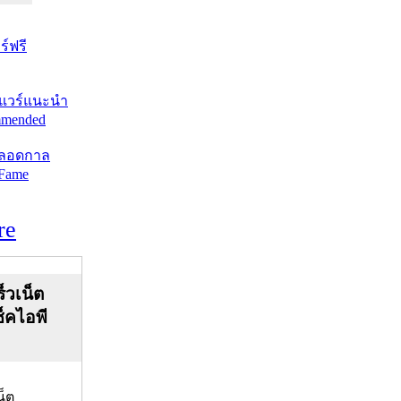
์ฟรี
แวร์แนะนำ
mended
ตลอดกาล
 Fame
re
็วเน็ต
ช็คไอพี
น็ต