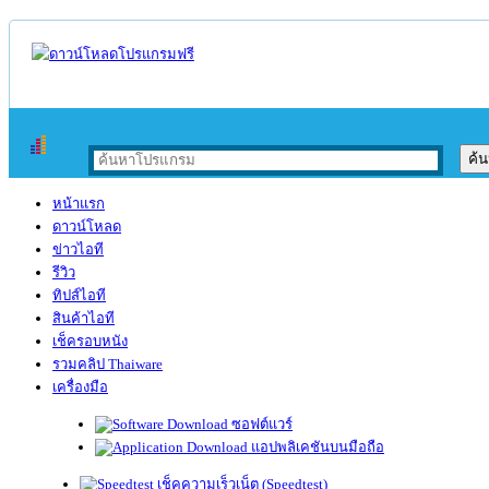
หน้าแรก
ดาวน์โหลด
ข่าวไอที
รีวิว
ทิปส์ไอที
สินค้าไอที
เช็ครอบหนัง
รวมคลิป Thaiware
เครื่องมือ
ซอฟต์แวร์
แอปพลิเคชันบนมือถือ
เช็คความเร็วเน็ต (Speedtest)