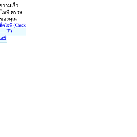
บความเร็ว
คไอพี ตรวจ
ีของคุณ
ไอพี