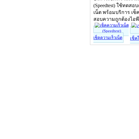
(Speedtest) ใช้ทดสอ
เน็ต พร้อมบริการ เช็
สอบความถูกต้องไอพ
เช็คความเร็วเน็ต
เช็ค