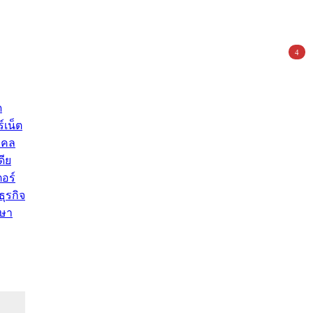
4
ด
์เน็ต
คคล
ดีย
อร์
ุรกิจ
ษา