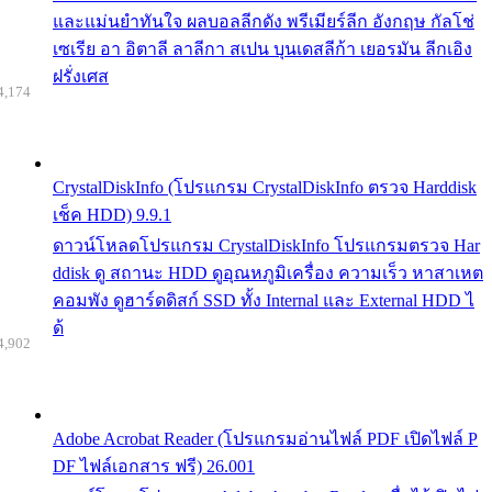
และแม่นยำทันใจ ผลบอลลีกดัง พรีเมียร์ลีก อังกฤษ กัลโช่
เซเรีย อา อิตาลี ลาลีกา สเปน บุนเดสลีก้า เยอรมัน ลีกเอิง
ฝรั่งเศส
4,174
CrystalDiskInfo (โปรแกรม CrystalDiskInfo ตรวจ Harddisk
เช็ค HDD) 9.9.1
ดาวน์โหลดโปรแกรม CrystalDiskInfo โปรแกรมตรวจ Har
ddisk ดู สถานะ HDD ดูอุณหภูมิเครื่อง ความเร็ว หาสาเหต
คอมพัง ดูฮาร์ดดิสก์ SSD ทั้ง Internal และ External HDD ไ
ด้
4,902
Adobe Acrobat Reader (โปรแกรมอ่านไฟล์ PDF เปิดไฟล์ P
DF ไฟล์เอกสาร ฟรี) 26.001