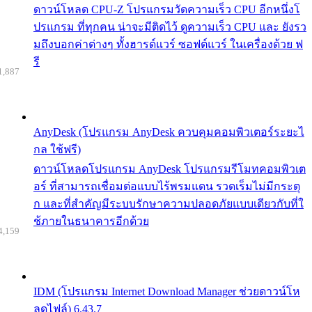
ดาวน์โหลด CPU-Z โปรแกรมวัดความเร็ว CPU อีกหนึ่งโ
ปรแกรม ที่ทุกคน น่าจะมีติดไว้ ดูความเร็ว CPU และ ยังรว
มถึงบอกค่าต่างๆ ทั้งฮารด์แวร์ ซอฟต์แวร์ ในเครื่องด้วย ฟ
รี
1,887
AnyDesk (โปรแกรม AnyDesk ควบคุมคอมพิวเตอร์ระยะไ
กล ใช้ฟรี)
ดาวน์โหลดโปรแกรม AnyDesk โปรแกรมรีโมทคอมพิวเต
อร์ ที่สามารถเชื่อมต่อแบบไร้พรมแดน รวดเร็มไม่มีกระตุ
ก และที่สำคัญมีระบบรักษาความปลอดภัยแบบเดียวกับที่ใ
ช้ภายในธนาคารอีกด้วย
4,159
IDM (โปรแกรม Internet Download Manager ช่วยดาวน์โห
ลดไฟล์) 6.43.7