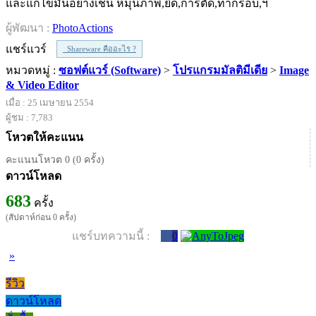
และแก้ไขมันอย่างเช่น หมุนภาพ,ยืด,การตัด,ทำกรอบ,ฯ
ผู้พัฒนา :
PhotoActions
แชร์แวร์
Shareware คืออะไร ?
หมวดหมู่ :
ซอฟต์แวร์ (Software)
>
โปรแกรมมัลติมีเดีย
>
Image
& Video Editor
เมื่อ : 25 เมษายน 2554
ผู้ชม : 7,783
โหวตให้คะแนน
คะแนนโหวต 0 (0 ครั้ง)
ดาวน์โหลด
683
ครั้ง
(สัปดาห์ก่อน 0 ครั้ง)
แชร์บทความนี้ :
0
»
รีวิว
ดาวน์โหลด