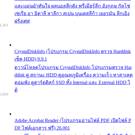
และแม่นยำทันใจ ผลบอลลีกดัง พรีเมียร์ลีก อังกฤษ กัลโช่
เซเรีย อา อิตาลี ลาลีกา สเปน บุนเดสลีก้า เยอรมัน ลีกเอิง
ฝรั่งเศส
4,301
CrystalDiskInfo (โปรแกรม CrystalDiskInfo ตรวจ Harddisk
เช็ค HDD) 9.9.1
ดาวน์โหลดโปรแกรม CrystalDiskInfo โปรแกรมตรวจ Har
ddisk ดู สถานะ HDD ดูอุณหภูมิเครื่อง ความเร็ว หาสาเหต
คอมพัง ดูฮาร์ดดิสก์ SSD ทั้ง Internal และ External HDD ไ
ด้
5,000
Adobe Acrobat Reader (โปรแกรมอ่านไฟล์ PDF เปิดไฟล์ P
DF ไฟล์เอกสาร ฟรี) 26.001