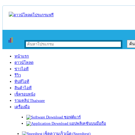
หน้าแรก
ดาวน์โหลด
ข่าวไอที
รีวิว
ทิปส์ไอที
สินค้าไอที
เช็ครอบหนัง
รวมคลิป Thaiware
เครื่องมือ
ซอฟต์แวร์
แอปพลิเคชันบนมือถือ
เช็คความเร็วเน็ต (Speedtest)