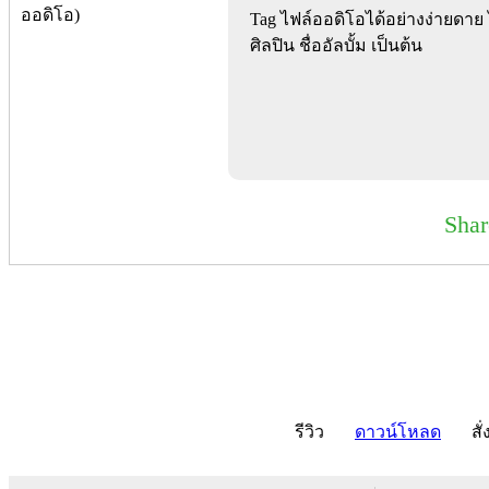
Tag ไฟล์ออดิโอได้อย่างง่ายดาย ไ
ศิลปิน ชื่ออัลบั้ม เป็นต้น
Sha
รีวิว
ดาวน์โหลด
สั่