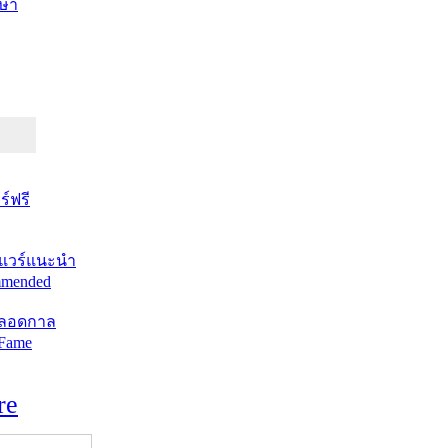
ษา
์ฟรี
แวร์แนะนำ
mended
ตลอดกาล
 Fame
re