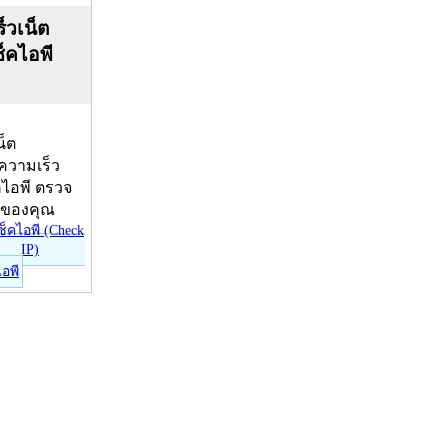
็วเน็ต
ช็คไอพี
น็ต
บความเร็ว
คไอพี ตรวจ
ีของคุณ
ไอพี