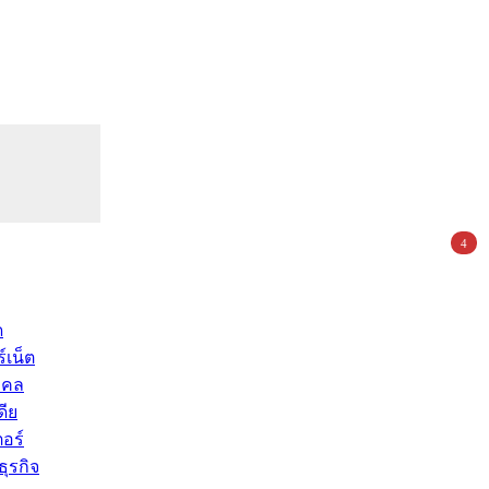
4
ด
์เน็ต
คคล
ดีย
อร์
ุรกิจ