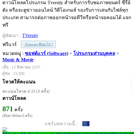
ดาวน์โหลดโปรแกรม Tversity สำหรับการรับชมภาพยนตร์ ซีรี่ย์
ดัง หรือจะดูข่าวออนไลน์ วิดีโอเกมส์ รองรับการเล่นกับไฟล์ทุก
ประเภท สามารถต่อภาพออกหน้าจอทีวีหรือหน้าจอคอมได้ แจก
ฟรี
ผู้พัฒนา :
TVersity
ฟรีแวร์
Freeware คืออะไร ?
หมวดหมู่ :
ซอฟต์แวร์ (Software)
>
โปรแกรมส่วนบุคคล
>
Music & Movie
เมื่อ : 12 สิงหาคม 2557
ผู้ชม : 15,300
โหวตให้คะแนน
คะแนนโหวต 4.33 (3 ครั้ง)
ดาวน์โหลด
871
ครั้ง
(สัปดาห์ก่อน 0 ครั้ง)
แชร์บทความนี้ :
0