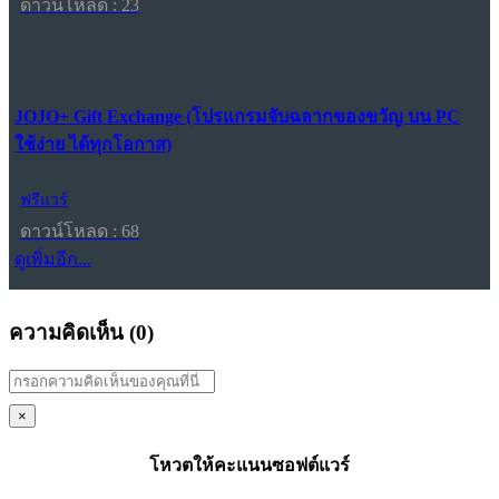
ดาวน์โหลด : 23
JOJO+ Gift Exchange (โปรแกรมจับฉลากของขวัญ บน PC
ใช้ง่าย ได้ทุกโอกาส)
ฟรีแวร์
ดาวน์โหลด : 68
ดูเพิ่มอีก...
ความคิดเห็น (
0
)
×
โหวตให้คะแนนซอฟต์แวร์