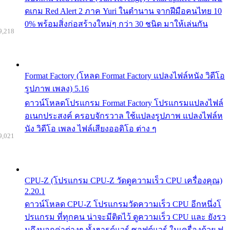
ดเกม Red Alert 2 ภาค Yuri ในตำนาน จากฝีมือคนไทย 10
0% พร้อมสิ่งก่อสร้างใหม่ๆ กว่า 30 ชนิด มาให้เล่นกัน
9,218
Format Factory (โหลด Format Factory แปลงไฟล์หนัง วิดีโอ
รูปภาพ เพลง) 5.16
ดาวน์โหลดโปรแกรม Format Factory โปรแกรมแปลงไฟล์
อเนกประสงค์ ครอบจักรวาล ใช้แปลงรูปภาพ แปลงไฟล์ห
นัง วิดีโอ เพลง ไฟล์เสียงออดิโอ ต่าง ๆ
9,021
CPU-Z (โปรแกรม CPU-Z วัดดูความเร็ว CPU เครื่องคุณ)
2.20.1
ดาวน์โหลด CPU-Z โปรแกรมวัดความเร็ว CPU อีกหนึ่งโ
ปรแกรม ที่ทุกคน น่าจะมีติดไว้ ดูความเร็ว CPU และ ยังรว
มถึงบอกค่าต่างๆ ทั้งฮารด์แวร์ ซอฟต์แวร์ ในเครื่องด้วย ฟ