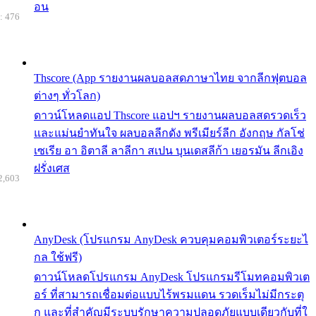
อน
: 476
Thscore (App รายงานผลบอลสดภาษาไทย จากลีกฟุตบอล
ต่างๆ ทั่วโลก)
ดาวน์โหลดแอป Thscore แอปฯ รายงานผลบอลสดรวดเร็ว
และแม่นยำทันใจ ผลบอลลีกดัง พรีเมียร์ลีก อังกฤษ กัลโช่
เซเรีย อา อิตาลี ลาลีกา สเปน บุนเดสลีก้า เยอรมัน ลีกเอิง
ฝรั่งเศส
2,603
AnyDesk (โปรแกรม AnyDesk ควบคุมคอมพิวเตอร์ระยะไ
กล ใช้ฟรี)
ดาวน์โหลดโปรแกรม AnyDesk โปรแกรมรีโมทคอมพิวเต
อร์ ที่สามารถเชื่อมต่อแบบไร้พรมแดน รวดเร็มไม่มีกระตุ
ก และที่สำคัญมีระบบรักษาความปลอดภัยแบบเดียวกับที่ใ