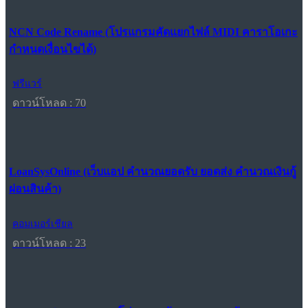
NCN Code Rename (โปรแกรมคัดแยกไฟล์ MIDI คาราโอเกะ
กำหนดเงื่อนไขได้)
ฟรีแวร์
ดาวน์โหลด : 70
LoanSysOnline (เว็บแอป คำนวณยอดรับ ยอดส่ง คำนวณเงินกู้
ผ่อนสินค้า)
คอมเมอร์เชียล
ดาวน์โหลด : 23