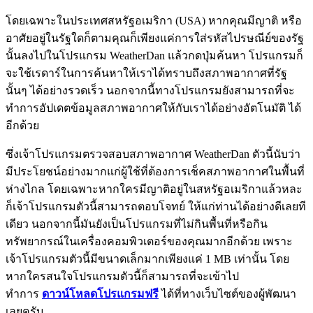
โดยเฉพาะในประเทศสหรัฐอเมริกา (USA) หากคุณมีญาติ หรือ
อาศัยอยู่ในรัฐใดก็ตามคุณก็เพียงแค่การใส่รหัสไปรษณีย์ของรัฐ
นั้นลงไปในโปรแกรม WeatherDan แล้วกดปุ่มค้นหา โปรแกรมก็
จะใช้เรดาร์ในการค้นหาให้เราได้ทราบถึงสภาพอากาศที่รัฐ
นั้นๆ ได้อย่างรวดเร็ว นอกจากนี้ทางโปรแกรมยังสามารถที่จะ
ทำการอัปเดตข้อมูลสภาพอากาศให้กับเราได้อย่างอัตโนมัติ ได้
อีกด้วย
ซึ่งเจ้าโปรแกรมตรวจสอบสภาพอากาศ WeatherDan ตัวนี้นับว่า
มีประโยชน์อย่างมากแก่ผู้ใช้ที่ต้องการเช็คสภาพอากาศในพื้นที่
ห่างไกล โดยเฉพาะหากใครมีญาติอยู่ในสหรัฐอเมริกาแล้วหละ
ก็เจ้าโปรแกรมตัวนี้สามารถตอบโจทย์ ให้แก่ท่านได้อย่างดีเลยที
เดียว นอกจากนี้มันยังเป็นโปรแกรมที่ไม่กินพื้นที่หรือกิน
ทรัพยากรณ์ในเครื่องคอมพิวเตอร์ของคุณมากอีกด้วย เพราะ
เจ้าโปรแกรมตัวนี้มีขนาดเล็กมากเพียงแค่ 1 MB เท่านั้น โดย
หากใครสนใจโปรแกรมตัวนี้ก็สามารถที่จะเข้าไป
ทำการ
ดาวน์โหลดโปรแกรมฟรี
ได้ที่ทางเว็บไซต์ของผู้พัฒนา
เลยครับ