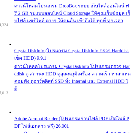
ดาวน์โหลดโปรแกรม DropBox ระบบ เก็บไฟล์ออนไลน์ ฟ
รี 2 GB รูปแบบออนไลน์ Cloud Storage ให้คุณเก็บข้อมูล เก็
บไฟล์ แชร์ไฟล์ ต่างๆ ให้คนอื่น เข้าถึงได้ ทุกที่ ทุกเวลา
4,324
CrystalDiskInfo (โปรแกรม CrystalDiskInfo ตรวจ Harddisk
เช็ค HDD) 9.9.1
ดาวน์โหลดโปรแกรม CrystalDiskInfo โปรแกรมตรวจ Har
ddisk ดู สถานะ HDD ดูอุณหภูมิเครื่อง ความเร็ว หาสาเหต
คอมพัง ดูฮาร์ดดิสก์ SSD ทั้ง Internal และ External HDD ไ
ด้
5,013
Adobe Acrobat Reader (โปรแกรมอ่านไฟล์ PDF เปิดไฟล์ P
DF ไฟล์เอกสาร ฟรี) 26.001