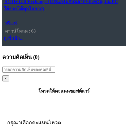
JOJO+ Gift Exchange (โปรแกรมจับฉลากของขวัญ บน PC
ใช้ง่าย ได้ทุกโอกาส)
ฟรีแวร์
ดาวน์โหลด : 68
ดูเพิ่มอีก...
ความคิดเห็น (
0
)
×
โหวตให้คะแนนซอฟต์แวร์
กรุณาเลือกคะแนนโหวต