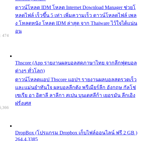
ดาวน์โหลด IDM โหลด Internet Download Manager ช่วยโ
หลดไฟล์ เร็วขึ้น 5 เท่า เพิ่มความเร็ว ดาวน์โหลดไฟล์ เพล
ง โหลดหนัง โหลด IDM ล่าสุด จาก Thaiware ไว้ใจได้แน่น
อน
: 474
Thscore (App รายงานผลบอลสดภาษาไทย จากลีกฟุตบอล
ต่างๆ ทั่วโลก)
ดาวน์โหลดแอป Thscore แอปฯ รายงานผลบอลสดรวดเร็ว
และแม่นยำทันใจ ผลบอลลีกดัง พรีเมียร์ลีก อังกฤษ กัลโช่
เซเรีย อา อิตาลี ลาลีกา สเปน บุนเดสลีก้า เยอรมัน ลีกเอิง
ฝรั่งเศส
6,366
DropBox (โปรแกรม Dropbox เก็บไฟล์ออนไลน์ ฟรี 2 GB )
264.4.3385