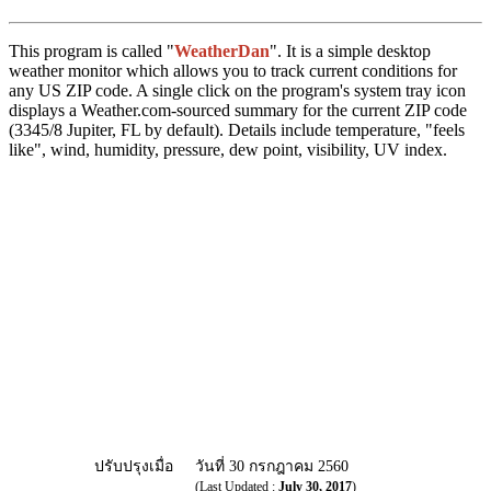
This program is called "
WeatherDan
". It is a simple desktop
weather monitor which allows you to track current conditions for
any US ZIP code. A single click on the program's system tray icon
displays a Weather.com-sourced summary for the current ZIP code
(3345/8 Jupiter, FL by default). Details include temperature, "feels
like", wind, humidity, pressure, dew point, visibility, UV index.
ปรับปรุงเมื่อ
วันที่ 30 กรกฎาคม 2560
(Last Updated :
July 30, 2017
)