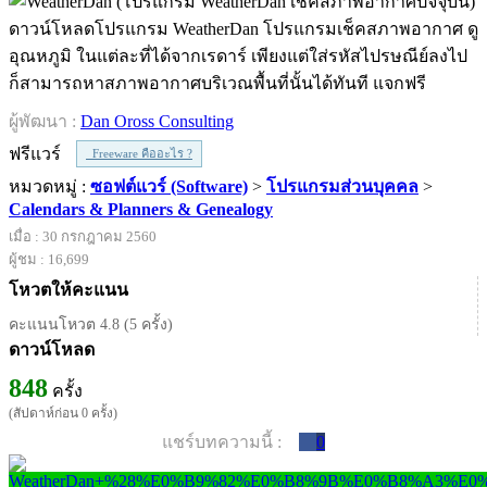
ดาวน์โหลดโปรแกรม WeatherDan โปรแกรมเช็คสภาพอากาศ ดู
อุณหภูมิ ในแต่ละที่ได้จากเรดาร์ เพียงแต่ใส่รหัสไปรษณีย์ลงไป
ก็สามารถหาสภาพอากาศบริเวณพื้นที่นั้นได้ทันที แจกฟรี
ผู้พัฒนา :
Dan Oross Consulting
ฟรีแวร์
Freeware คืออะไร ?
หมวดหมู่ :
ซอฟต์แวร์ (Software)
>
โปรแกรมส่วนบุคคล
>
Calendars & Planners & Genealogy
เมื่อ : 30 กรกฎาคม 2560
ผู้ชม : 16,699
โหวตให้คะแนน
คะแนนโหวต 4.8 (5 ครั้ง)
ดาวน์โหลด
848
ครั้ง
(สัปดาห์ก่อน 0 ครั้ง)
แชร์บทความนี้ :
0