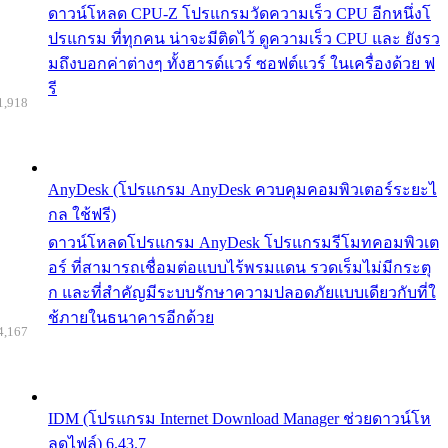
ดาวน์โหลด CPU-Z โปรแกรมวัดความเร็ว CPU อีกหนึ่งโ
ปรแกรม ที่ทุกคน น่าจะมีติดไว้ ดูความเร็ว CPU และ ยังรว
มถึงบอกค่าต่างๆ ทั้งฮารด์แวร์ ซอฟต์แวร์ ในเครื่องด้วย ฟ
รี
1,918
AnyDesk (โปรแกรม AnyDesk ควบคุมคอมพิวเตอร์ระยะไ
กล ใช้ฟรี)
ดาวน์โหลดโปรแกรม AnyDesk โปรแกรมรีโมทคอมพิวเต
อร์ ที่สามารถเชื่อมต่อแบบไร้พรมแดน รวดเร็มไม่มีกระตุ
ก และที่สำคัญมีระบบรักษาความปลอดภัยแบบเดียวกับที่ใ
ช้ภายในธนาคารอีกด้วย
4,167
IDM (โปรแกรม Internet Download Manager ช่วยดาวน์โห
ลดไฟล์) 6.43.7