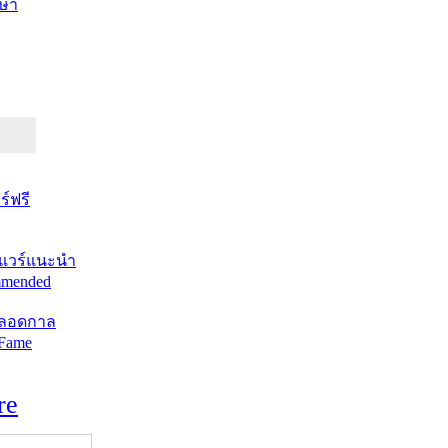
ษา
์ฟรี
แวร์แนะนำ
mended
ตลอดกาล
 Fame
re