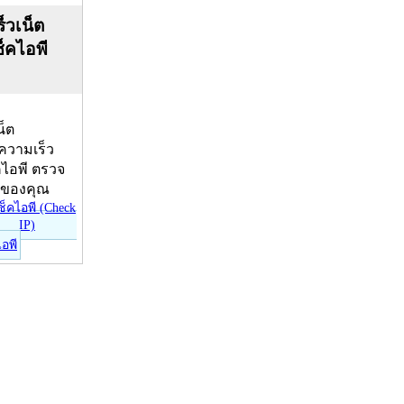
็วเน็ต
ช็คไอพี
น็ต
บความเร็ว
คไอพี ตรวจ
ีของคุณ
ไอพี