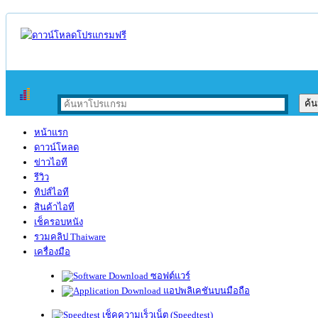
หน้าแรก
ดาวน์โหลด
ข่าวไอที
รีวิว
ทิปส์ไอที
สินค้าไอที
เช็ครอบหนัง
รวมคลิป Thaiware
เครื่องมือ
ซอฟต์แวร์
แอปพลิเคชันบนมือถือ
เช็คความเร็วเน็ต (Speedtest)