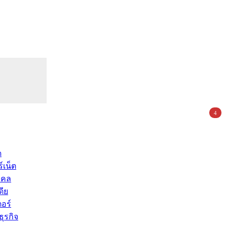
4
ด
์เน็ต
คคล
ดีย
อร์
ุรกิจ