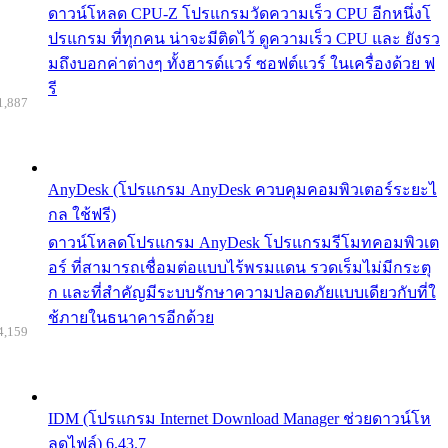
ดาวน์โหลด CPU-Z โปรแกรมวัดความเร็ว CPU อีกหนึ่งโ
ปรแกรม ที่ทุกคน น่าจะมีติดไว้ ดูความเร็ว CPU และ ยังรว
มถึงบอกค่าต่างๆ ทั้งฮารด์แวร์ ซอฟต์แวร์ ในเครื่องด้วย ฟ
รี
1,887
AnyDesk (โปรแกรม AnyDesk ควบคุมคอมพิวเตอร์ระยะไ
กล ใช้ฟรี)
ดาวน์โหลดโปรแกรม AnyDesk โปรแกรมรีโมทคอมพิวเต
อร์ ที่สามารถเชื่อมต่อแบบไร้พรมแดน รวดเร็มไม่มีกระตุ
ก และที่สำคัญมีระบบรักษาความปลอดภัยแบบเดียวกับที่ใ
ช้ภายในธนาคารอีกด้วย
4,159
IDM (โปรแกรม Internet Download Manager ช่วยดาวน์โห
ลดไฟล์) 6.43.7