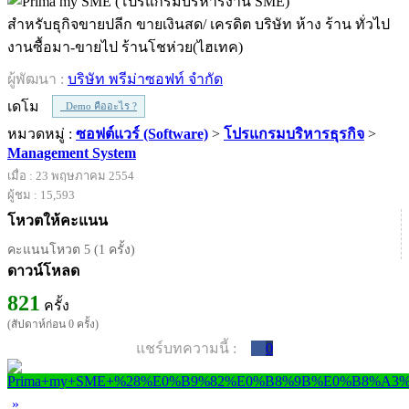
สำหรับธุกิจขายปลีก ขายเงินสด/ เครดิต บริษัท ห้าง ร้าน ทั่วไป
งานซื้อมา-ขายไป ร้านโชห่วย(ไฮเทค)
ผู้พัฒนา :
บริษัท พรีม่าซอฟท์ จำกัด
เดโม
Demo คืออะไร ?
หมวดหมู่ :
ซอฟต์แวร์ (Software)
>
โปรแกรมบริหารธุรกิจ
>
Management System
เมื่อ : 23 พฤษภาคม 2554
ผู้ชม : 15,593
โหวตให้คะแนน
คะแนนโหวต 5 (1 ครั้ง)
ดาวน์โหลด
821
ครั้ง
(สัปดาห์ก่อน 0 ครั้ง)
แชร์บทความนี้ :
0
»