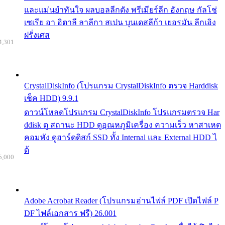
และแม่นยำทันใจ ผลบอลลีกดัง พรีเมียร์ลีก อังกฤษ กัลโช่
เซเรีย อา อิตาลี ลาลีกา สเปน บุนเดสลีก้า เยอรมัน ลีกเอิง
ฝรั่งเศส
4,301
CrystalDiskInfo (โปรแกรม CrystalDiskInfo ตรวจ Harddisk
เช็ค HDD) 9.9.1
ดาวน์โหลดโปรแกรม CrystalDiskInfo โปรแกรมตรวจ Har
ddisk ดู สถานะ HDD ดูอุณหภูมิเครื่อง ความเร็ว หาสาเหต
คอมพัง ดูฮาร์ดดิสก์ SSD ทั้ง Internal และ External HDD ไ
ด้
5,000
Adobe Acrobat Reader (โปรแกรมอ่านไฟล์ PDF เปิดไฟล์ P
DF ไฟล์เอกสาร ฟรี) 26.001