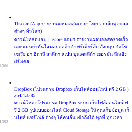
Thscore (App รายงานผลบอลสดภาษาไทย จากลีกฟุตบอล
ต่างๆ ทั่วโลก)
ดาวน์โหลดแอป Thscore แอปฯ รายงานผลบอลสดรวดเร็ว
และแม่นยำทันใจ ผลบอลลีกดัง พรีเมียร์ลีก อังกฤษ กัลโช่
เซเรีย อา อิตาลี ลาลีกา สเปน บุนเดสลีก้า เยอรมัน ลีกเอิง
ฝรั่งเศส
6,366
DropBox (โปรแกรม Dropbox เก็บไฟล์ออนไลน์ ฟรี 2 GB )
264.4.3385
ดาวน์โหลดโปรแกรม DropBox ระบบ เก็บไฟล์ออนไลน์ ฟ
รี 2 GB รูปแบบออนไลน์ Cloud Storage ให้คุณเก็บข้อมูล เก็
บไฟล์ แชร์ไฟล์ ต่างๆ ให้คนอื่น เข้าถึงได้ ทุกที่ ทุกเวลา
4,393