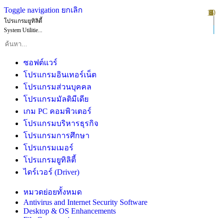
Toggle navigation
ยกเลิก
10
1
2
3
4
5
6
7
8
9
โปรแกรมยูทิลิตี้
System Utilitie...
ซอฟต์แวร์
โปรแกรมอินเทอร์เน็ต
โปรแกรมส่วนบุคคล
โปรแกรมมัลติมีเดีย
เกม PC คอมพิวเตอร์
โปรแกรมบริหารธุรกิจ
โปรแกรมการศึกษา
โปรแกรมเมอร์
โปรแกรมยูทิลิตี้
ไดร์เวอร์ (Driver)
หมวดย่อยทั้งหมด
Antivirus and Internet Security Software
Desktop & OS Enhancements